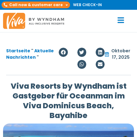
Call now & customer care
WEB CHECK-IN
Startseite
"
Aktuelle
Oktober
Nachrichten
"
17, 2025
Viva Resorts by Wyndham ist
Gastgeber für Oceanman im
Viva Dominicus Beach,
Bayahibe