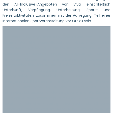
den All-Inclusive-Angeboten von Viva, einschließlich
Unterkunft, Verpflegung, Unterhaltung, Sport- und
Freizeitaktivitäten, zusammen mit der Aufregung, Teil einer
internationalen Sportveranstaltung vor Ort zu sein.
Über Viva Resorts by Wyndham
Viva Resorts by Wyndham bringt die Leidenschaft für das
Leben in den All-inclusive-Resorts der Marke in der Karibik,
einschließlich Mexiko, der Dominikanischen Republik und den
Bahamas, zum Ausdruck. Tropische Umgebungen, die mit
der lokalen Umwelt zusammenarbeiten und ausgewählte
Annehmlichkeiten bieten, die durch Unterhaltung vor Ort
ergänzt werden, ermöglichen es der Marke und ihren
mehrsprachigen Mitarbeitern, einzigartige und
unvergessliche Erlebnisse für die Gäste zu schaffen. Darüber
hinaus ist Viva Resorts by Wyndham bestrebt, die lokalen
natürlichen Lebensräume, die Umgebung und die Kulturen
durch grüne Programme in jedem Resort zu schützen. Viva
Resorts by Wyndham verfügt über mehr als 38 Jahre
Erfahrung in der Entwicklung, Verwaltung und Vermarktung