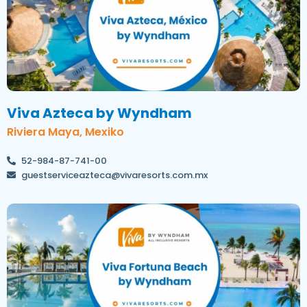
Viva Azteca by Wyndham
Riviera Maya, Mexiko
52-984-87-741-00
guestserviceazteca@vivaresorts.com.mx