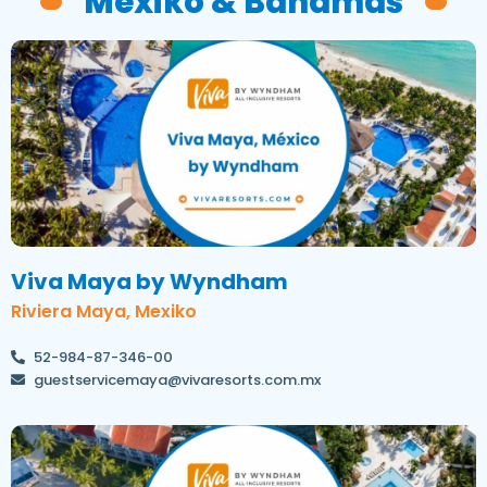
Mexiko & Bahamas
Viva Maya by Wyndham
Riviera Maya, Mexiko
52-984-87-346-00
guestservicemaya@vivaresorts.com.mx