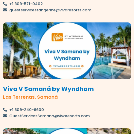
+1 809-571-0402
guestservicestangerine@vivaresorts.com
Viva V Samaná by Wyndham
Las Terrenas, Samaná
+1 809-240-6600
GuestServicesSamana@vivaresorts.com