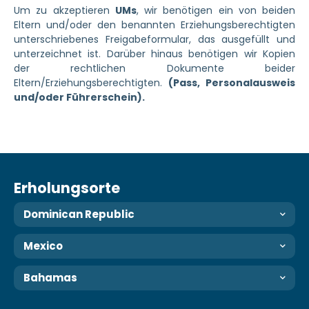
Um zu akzeptieren
UMs
, wir benötigen ein von beiden
Eltern und/oder den benannten Erziehungsberechtigten
unterschriebenes Freigabeformular, das ausgefüllt und
unterzeichnet ist. Darüber hinaus benötigen wir Kopien
der rechtlichen Dokumente beider
Eltern/Erziehungsberechtigten.
(Pass, Personalausweis
und/oder Führerschein).
Erholungsorte
Dominican Republic
Mexico
Bahamas