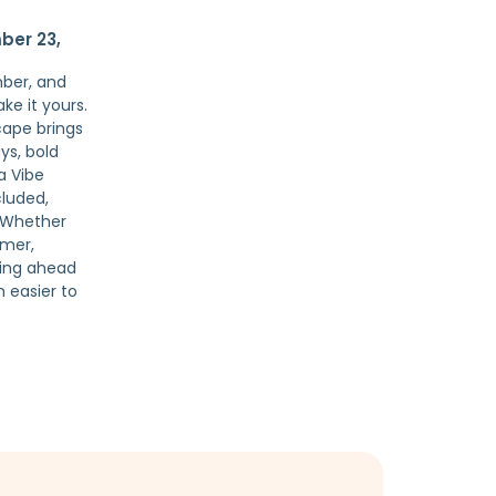
ber 23,
ber, and
e it yours.
cape brings
ys, bold
a Vibe
cluded,
. Whether
mmer,
king ahead
n easier to