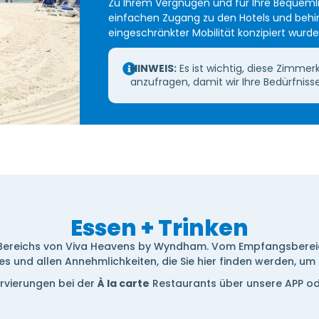
Zu Ihrem Vergnügen und für Ihre Bequemlic
einfachen Zugang zu den Hotels und behi
eingeschränkter Mobilität konzipiert wurde
HINWEIS:
Es ist wichtig, diese Zimme
anzufragen, damit wir Ihre Bedürfniss
Essen + Trinken
 Bereichs von Viva Heavens by Wyndham. Vom Empfangsbereic
s und allen Annehmlichkeiten, die Sie hier finden werden, um
rvierungen bei der
À la carte
Restaurants über unsere APP od