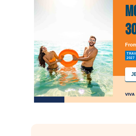
M
3
From
TRAV
2027
J
VIVA