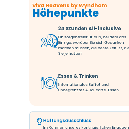
Viva Heavens by Wyndham
Höhepunkte
24 Stunden All-inclusive
Ein sorgenfreier Urlaub, bei dem das
Einzige, worüber Sie sich Gedanken
machen müssen, die beste Zeit ist, di
Sie je hatten!
Essen & Trinken
Internationales Buffet und
unbegrenztes À-la-carte-Essen
Haftungsausschluss
Im Rahmen unseres kontinuierlichen Engagem