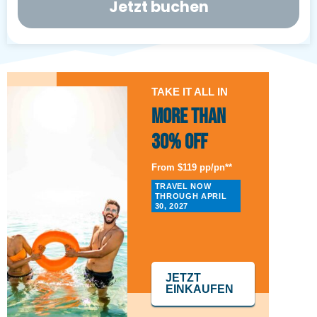
Jetzt buchen
TAKE IT ALL IN
More than
30% Off
From $119 pp/pn**
TRAVEL NOW
THROUGH APRIL
30, 2027
JETZT
EINKAUFEN