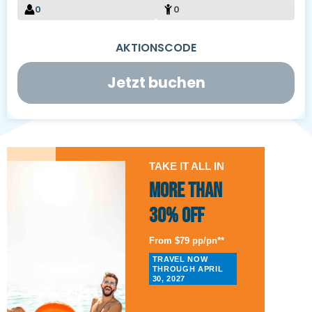
0
0
Jetzt buchen
TAKE IT ALL IN
More than
30% Off
From $79 pp/pn**
TRAVEL NOW
THROUGH APRIL
30, 2027