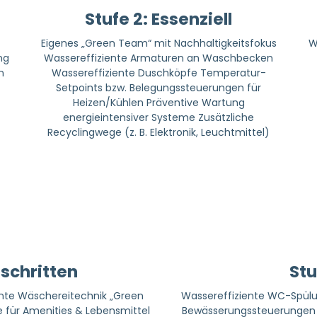
Stufe 2: Essenziell
Eigenes „Green Team“ mit Nachhaltigkeitsfokus
W
ng
Wasser­effiziente Armaturen an Waschbecken
n
Wasser­effiziente Duschköpfe Temperatur-
Setpoints bzw. Belegungssteuerungen für
Heizen/Kühlen Präventive Wartung
energieintensiver Systeme Zusätzliche
Recyclingwege (z. B. Elektronik, Leuchtmittel)
eschritten
Stu
ente Wäschereitechnik „Green
Wasser­effiziente WC-Spül
ür Amenities & Lebensmittel
Bewässerungssteuerungen 