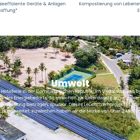
gieeffiziente Geräte & Anlagen
Kompostierung von Lebensm
haffung*
E
Umwelt
der Hotellerie in der Dominikanischen Republik: Im Viva V Sama
% des Energiebedarfs. So erreichen wir Rekordwerte an saubere
n Erwärmung beitragen, spürbar. Dieses Leuchtturmprojekt wurde
ik ausgeweitet; inzwischen haben wir die Marke von über 2 Mio. k