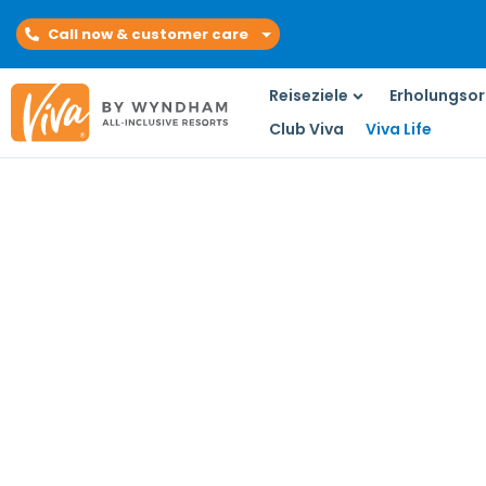
Call now & customer care
Reiseziele
Erholungsor
Club Viva
Viva Life