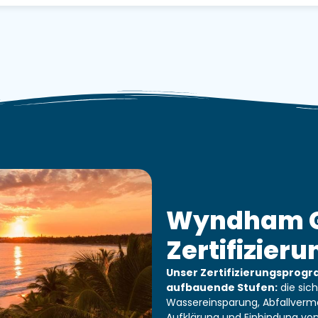
Wyndham 
Zertifizieru
Unser Zertifizierungsprog
aufbauende Stufen:
die sic
Wassereinsparung, Abfallverme
Aufklärung und Einbindung vo