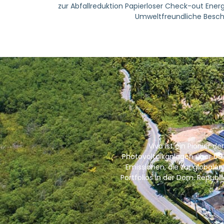
zur Abfallreduktion Papierloser Check-out Ener
Umweltfreundliche Besc
Viva ist ein Pionier 
Photovoltaikanlagen über 68 
Emissionen, die zur globale
Portfolios in der Dom. Republ