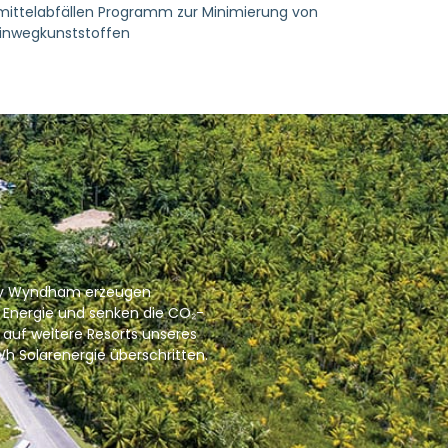
ittelabfällen Programm zur Minimierung von
inwegkunststoffen
ná by Wyndham erzeugen
r Energie und senken die CO₂-
 auf weitere Resorts unseres
Wh Solarenergie überschritten.