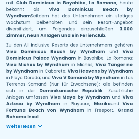
mit
Club Dominicus in Bayahibe, La Romana
, heute
bekannt als
Viva Dominicus Beach by
Wyndham
Seitdem hat das Unternehmen ein stetiges
Wachstum beibehalten und sein Resort-Angebot
diversifiziert, um Folgendes einzuschließen
3.000
Zimmer, neun Anlagen und ein Ferienclub
.
Zu den All-Inclusive-Resorts des Unternehmens gehören
Viva Dominicus Beach by Wyndham
und
Viva
Dominicus Palace Wyndham
in Bayahibe, La Romana;
Viva Miches by Wyndham
in Miches;
Viva Tangerine
by Wyndham
in Cabarete;
Viva Heavens by Wyndham
in Playa Dorada; und
Viva V Samaná by Wyndham
in Las
Terrenas–Samaná (Nur für Erwachsene); alle befinden
sich in der
Dominikanische Republik
. Zusätzliche
Anlagen umfassen
Viva Maya by Wyndham
und
Viva
Azteca by Wyndham
in Playacar,
Mexiko
und
Viva
Fortuna Beach von Wyndham
in Freeport,
Grand
Bahama Insel
.
Weiterlesen