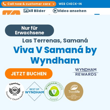
Call now & customer care
WEB CHECK-IN
48 Bilder
Video ansehen
Nur für
Erwachsene
Las Terrenas, Samaná
Viva V Samaná by
Wyndham
JETZT BUCHEN