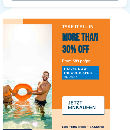
TAKE IT ALL IN
More than
30% Off
From $89 pp/pn
TRAVEL NOW
THROUGH APRIL
30, 2027
JETZT
EINKAUFEN
LAS TERRENAS - SAMANA