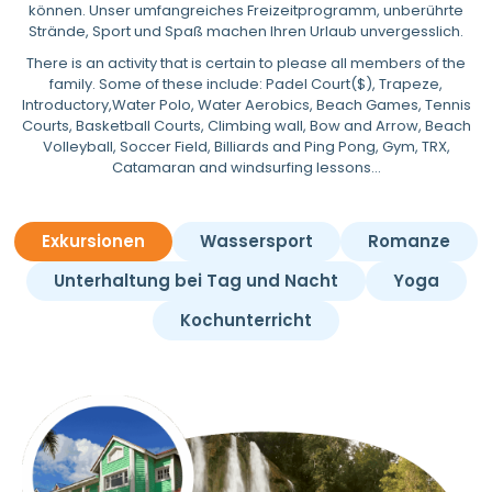
können. Unser umfangreiches Freizeitprogramm, unberührte
Strände, Sport und Spaß machen Ihren Urlaub unvergesslich.
There is an activity that is certain to please all members of the
family. Some of these include: Padel Court($), Trapeze,
Introductory,Water Polo, Water Aerobics, Beach Games, Tennis
Courts, Basketball Courts, Climbing wall, Bow and Arrow, Beach
Volleyball, Soccer Field, Billiards and Ping Pong, Gym, TRX,
Catamaran and windsurfing lessons…
Exkursionen
Wassersport
Romanze
Unterhaltung bei Tag und Nacht
Yoga
Kochunterricht