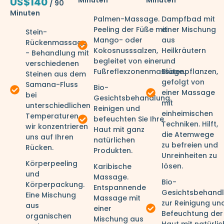
US$140
/ 90
Minuten
Palmen-Massage.
Dampfbad mit
Peeling der Füße mit
einer Mischung
Stein-
Mango- oder
aus
Rückenmassage
Kokosnusssalzen,
Heilkräutern
- Behandlung mit
begleitet von einer
und
verschiedenen
Fußreflexzonenmassage.
Blütenpflanzen,
Steinen aus dem
gefolgt von
Samana-Fluss
Bio-
einer Massage
bei
Gesichtsbehandlung.
mit
unterschiedlichen
Reinigen und
einheimischen
Temperaturen,
befeuchten Sie Ihre
Techniken. Hilft,
wir konzentrieren
Haut mit ganz
die Atemwege
uns auf Ihren
natürlichen
zu befreien und
Rücken.
Produkten.
Unreinheiten zu
Körperpeeling
lösen.
Karibische
und
Massage.
Bio-
Körperpackung.
Entspannende
Gesichtsbehand
Eine Mischung
Massage mit
zur Reinigung un
aus
einer
Befeuchtung der
organischen
Mischung aus
Haut mit natürli