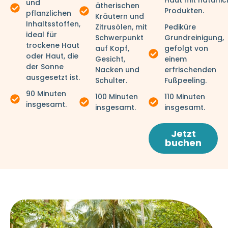
und
ätherischen
Produkten.
pflanzlichen
Kräutern und
Inhaltsstoffen,
Zitrusölen, mit
Pediküre
ideal für
Schwerpunkt
Grundreinigung,
trockene Haut
auf Kopf,
gefolgt von
oder Haut, die
Gesicht,
einem
der Sonne
Nacken und
erfrischenden
ausgesetzt ist.
Schulter.
Fußpeeling.
90 Minuten
100 Minuten
110 Minuten
insgesamt.
insgesamt.
insgesamt.
Jetzt
buchen