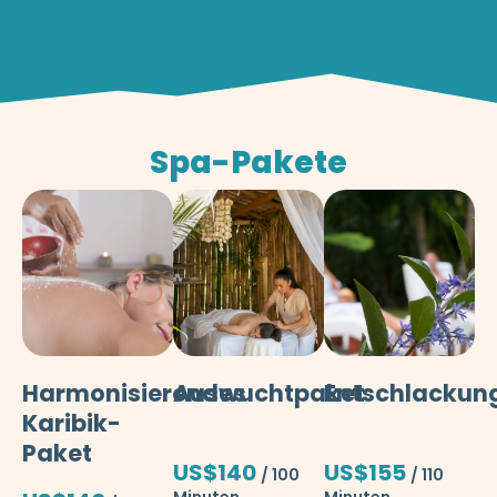
Spa-Pakete
Harmonisierendes
Auswuchtpaket
Entschlackun
Karibik-
Paket
US$140
US$155
/ 100
/ 110
Minuten
Minuten