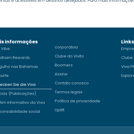
tintas e acessíveis em destinos desejados. Para mais informações
is informações
Link
corporativa
 Vibe
Empre
Clube do Vivito
dham Rewards
Clube 
Boomers
gulho nas Bahamas
Viva 
Assine
surfe
Explor
Contato conosco
ecken Sie die Viva
Termos legais
cias (Publicações)
Política de privacidade
tim informativo da Viva
Uplift
onsabilidade social