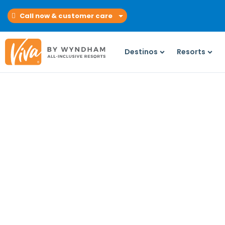
Call now & customer care
Destinos
Resorts