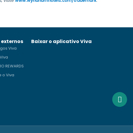
, visite
www.wyndhamhotels.com/trademark
.
s externos
Baixar o aplicativo Viva
gos Viva
Viva
PRO REWARDS
e o Viva