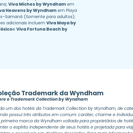
ana;
Viva Miches by Wyndham
em
iva Heavens by Wyndham
em Playa
s–Samaná (Somente para adultos);
des adicionais incluem
Viva Maya by
éxico
e
Viva Fortuna Beach by
oleção Trademark da Wyndham
bre o Trademark Collection by Wyndham
a um dos hotéis da Trademark Collection by Wyndham, de cate
do possui três atributos em comum: caráter, charme e individu
 primeira marca da Wyndham voltada para proprietários de hotéi
ter o espírito independente de seus hotéis e projetada para v