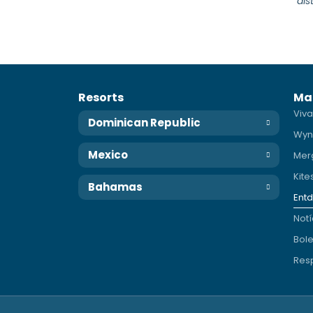
dis
Resorts
Ma
Viva
Dominican Republic
Wyn
Mexico
Mer
Kite
Bahamas
Entd
Notí
Bole
Resp