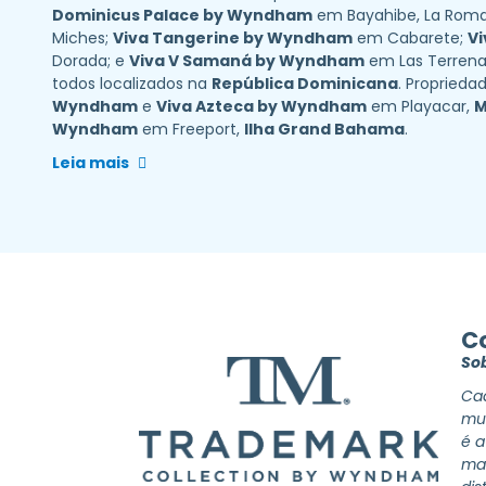
Dominicus Palace by Wyndham
em Bayahibe, La Rom
Miches;
Viva Tangerine by Wyndham
em Cabarete;
V
Dorada; e
Viva V Samaná by Wyndham
em Las Terrena
todos localizados na
República Dominicana
. Proprieda
Wyndham
e
Viva Azteca by Wyndham
em Playacar,
M
Wyndham
em Freeport,
Ilha Grand Bahama
.
Leia mais
C
So
Cad
mun
é a
man