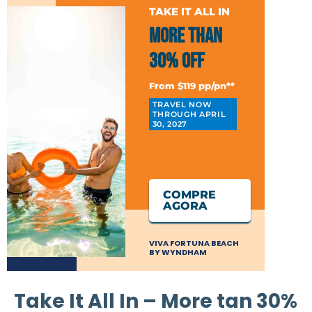
TAKE IT ALL IN
More than
30% Off
From $119 pp/pn**
TRAVEL NOW
THROUGH APRIL
30, 2027
COMPRE
AGORA
VIVA FORTUNA BEACH
BY WYNDHAM
Take It All In – More tan 30%