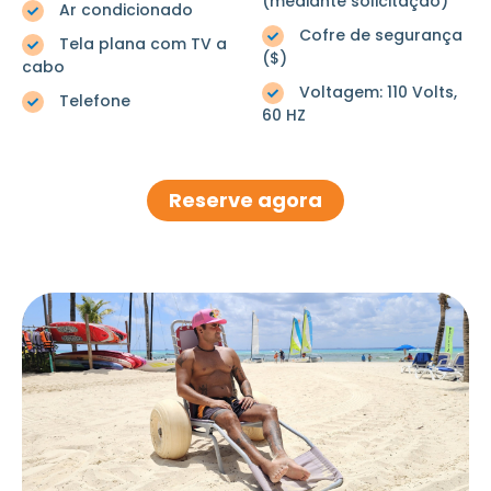
(mediante solicitação)
Ar condicionado
Cofre de segurança
Tela plana com TV a
($)
cabo
Voltagem: 110 Volts,
Telefone
60 HZ
Reserve agora