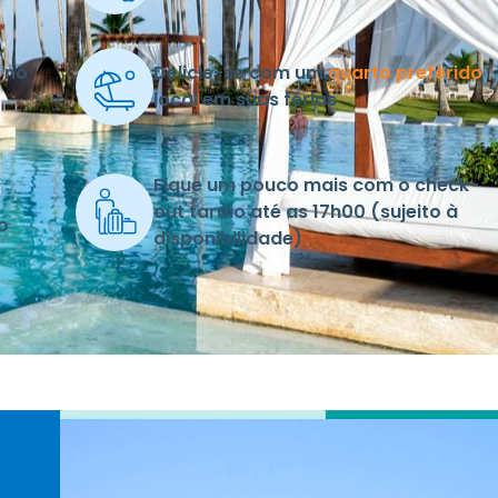
no
Delicie-se com um
quarto preferido
local em suas férias
Fique um pouco mais com o check-
out tardio até as 17h00 (sujeito à
o
disponibilidade)