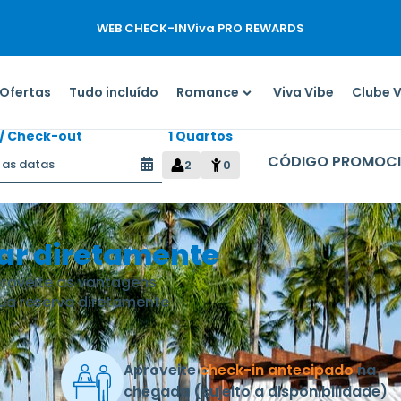
WEB CHECK-IN
Viva PRO REWARDS
t
Ofertas
Tudo incluído
Romance
Viva Vibe
Clube 
/ Check-out
1 Quartos
2
0
ar diretamente
proveite as vantagens
ua reserva diretamente
Aproveite
check-in antecipado
na
chegada (sujeito a disponibilidade)