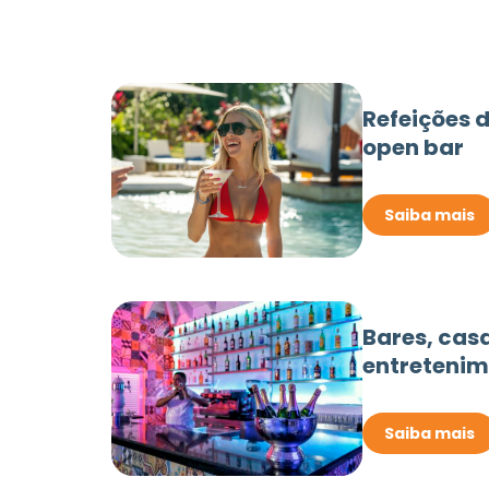
Refeições d
open bar
Saiba mais
Bares, cas
entretenim
Saiba mais