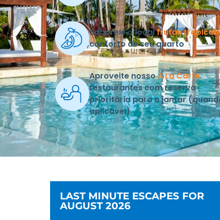
Saboreie o local
frutas tropicais
conforto de seu quarto
Aproveite nosso
A La Carte
restaurantes com reserva
prioritária para o jantar (quand
aplicável)
LAST MINUTE ESCAPES FOR
AUGUST 2026