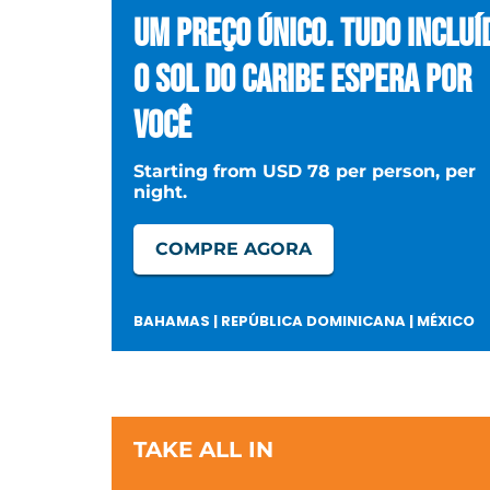
Um preço único. Tudo incluí
o sol do caribe espera por
você
Starting from USD 78 per person, per
night.
COMPRE AGORA
BAHAMAS | REPÚBLICA DOMINICANA | MÉXICO
TAKE ALL IN