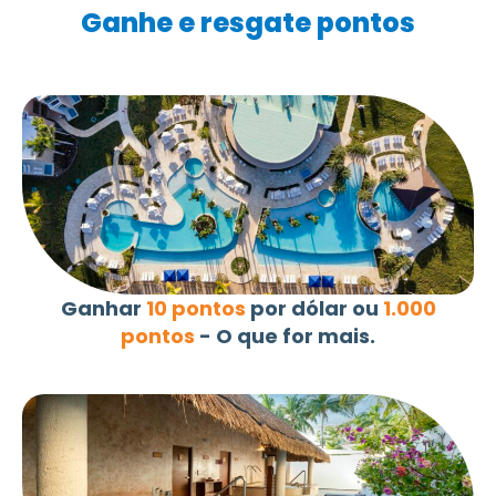
Ganhe e resgate pontos
Ganhar
10 pontos
por dólar ou
1.000
pontos
- O que for mais.