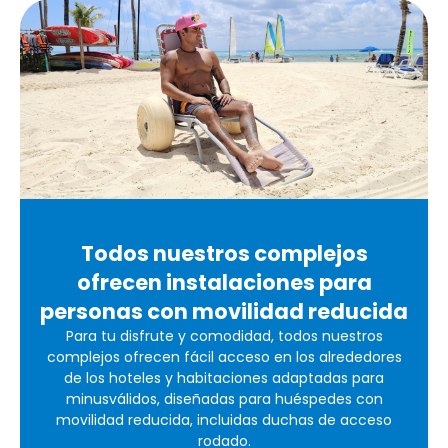
Todos nuestros complejos
ofrecen instalaciones para
personas con movilidad reducida
Para tu disfrute y comodidad, todos nuestros
complejos ofrecen fácil acceso en los alrededores
de los hoteles y habitaciones adaptadas para
minusválidos, diseñadas para huéspedes con
movilidad reducida, incluidas duchas de acceso
rodado.