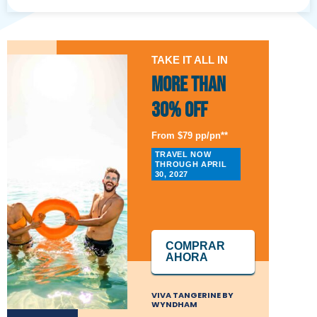
TAKE IT ALL IN
More than
30% Off
From $79 pp/pn**
TRAVEL NOW
THROUGH APRIL
30, 2027
COMPRAR
AHORA
VIVA TANGERINE BY
WYNDHAM