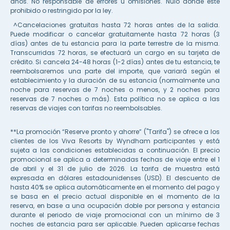
años. No responsable de errores u omisiones. Nulo donde esté
prohibido o restringido por la ley.
^Cancelaciones gratuitas hasta 72 horas antes de la salida.
Puede modificar o cancelar gratuitamente hasta 72 horas (3
días) antes de tu estancia para la parte terrestre de la misma.
Transcurridas 72 horas, se efectuará un cargo en su tarjeta de
crédito. Si cancela 24-48 horas (1-2 días) antes de tu estancia, te
reembolsaremos una parte del importe, que variará según el
establecimiento y la duración de su estancia (normalmente una
noche para reservas de 7 noches o menos, y 2 noches para
reservas de 7 noches o más). Esta política no se aplica a las
reservas de viajes con tarifas no reembolsables.
**La promoción “Reserve pronto y ahorre” ("Tarifa") se ofrece a los
clientes de los Viva Resorts by Wyndham participantes y está
sujeta a las condiciones establecidas a continuación. El precio
promocional se aplica a determinadas fechas de viaje entre el 1
de abril y el 31 de julio de 2026. La tarifa de muestra está
expresada en dólares estadounidenses (USD). El descuento de
hasta 40% se aplica automáticamente en el momento del pago y
se basa en el precio actual disponible en el momento de la
reserva, en base a una ocupación doble por persona y estancia
durante el periodo de viaje promocional con un mínimo de 3
noches de estancia para ser aplicable. Pueden aplicarse fechas