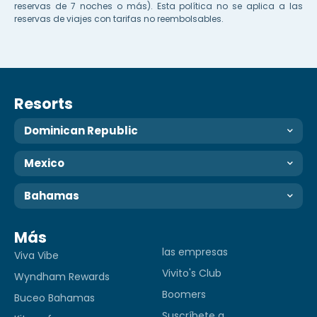
reservas de 7 noches o más). Esta política no se aplica a las
reservas de viajes con tarifas no reembolsables.
Resorts
Dominican Republic
Mexico
Bahamas
Más
las empresas
Viva Vibe
Vivito's Club
Wyndham Rewards
Boomers
Buceo Bahamas
Suscríbete a