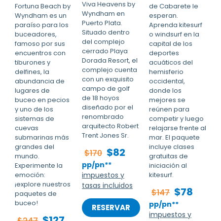
Viva Heavens by
Fortuna Beach by
de Cabarete le
Wyndham en
Wyndham es un
esperan.
Puerto Plata.
paraíso para los
Aprenda kitesurf
Situado dentro
buceadores,
o windsurf en la
del complejo
famoso por sus
capital de los
cerrado Playa
encuentros con
deportes
Dorada Resort, el
tiburones y
acuáticos del
complejo cuenta
delfines, la
hemisferio
con un exquisito
abundancia de
occidental,
campo de golf
lugares de
donde los
de 18 hoyos
buceo en pecios
mejores se
diseñado por el
y uno de los
reúnen para
renombrado
sistemas de
competir y luego
arquitecto Robert
cuevas
relajarse frente al
Trent Jones Sr.
submarinas más
mar. El paquete
grandes del
incluye clases
$82
$170
mundo.
gratuitas de
pp/pn**
Experimente la
iniciación al
emoción:
impuestos y
kitesurf.
¡explore nuestros
tasas incluidos
$78
$147
paquetes de
buceo!
pp/pn**
RESERVAR
impuestos y
$127
$247