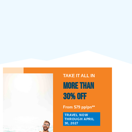
TAKE IT ALL IN
More than
30% Off
From $79 pp/pn**
TRAVEL NOW
THROUGH APRIL
30, 2027