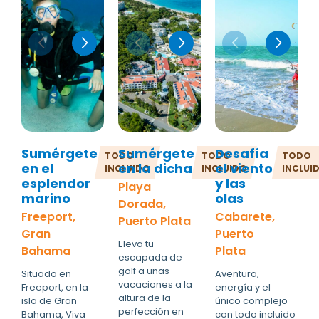
Sumérgete
Sumérgete
Desafía
TODO
TODO
TODO
en el
en la dicha
el viento
INCLUIDO
INCLUIDO
INCLUI
esplendor
y las
Playa
marino
olas
Dorada,
Freeport,
Cabarete,
Puerto Plata
Gran
Puerto
Eleva tu
Bahama
Plata
escapada de
golf a unas
Situado en
Aventura,
vacaciones a la
Freeport, en la
energía y el
altura de la
isla de Gran
único complejo
perfección en
Bahama, Viva
con todo incluido