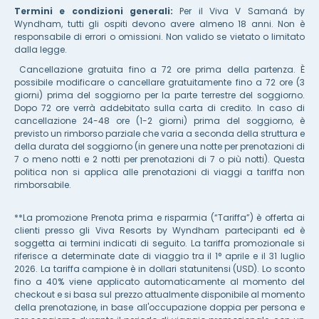
Termini e condizioni generali:
Per il Viva V Samaná by
Wyndham, tutti gli ospiti devono avere almeno 18 anni. Non è
responsabile di errori o omissioni. Non valido se vietato o limitato
dalla legge.
Cancellazione gratuita fino a 72 ore prima della partenza. È
possibile modificare o cancellare gratuitamente fino a 72 ore (3
giorni) prima del soggiorno per la parte terrestre del soggiorno.
Dopo 72 ore verrà addebitato sulla carta di credito. In caso di
cancellazione 24-48 ore (1-2 giorni) prima del soggiorno, è
previsto un rimborso parziale che varia a seconda della struttura e
della durata del soggiorno (in genere una notte per prenotazioni di
7 o meno notti e 2 notti per prenotazioni di 7 o più notti). Questa
politica non si applica alle prenotazioni di viaggi a tariffa non
rimborsabile.
**La promozione Prenota prima e risparmia (“Tariffa”) è offerta ai
clienti presso gli Viva Resorts by Wyndham partecipanti ed è
soggetta ai termini indicati di seguito. La tariffa promozionale si
riferisce a determinate date di viaggio tra il 1° aprile e il 31 luglio
2026. La tariffa campione è in dollari statunitensi (USD). Lo sconto
fino a 40% viene applicato automaticamente al momento del
checkout e si basa sul prezzo attualmente disponibile al momento
della prenotazione, in base all'occupazione doppia per persona e