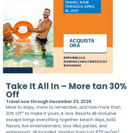
TRAVEL NOW
THROUGH APRIL
30, 2027
ACQUISTA
ORA
REPUBBLICA
DOMINICANA | MESSICO |
BAHAMAS
Take It All In – More tan 30%
Off
Travel now through December 23, 2026
More to enjoy, more to remember, and now more than
30% off* to make it yours. A Viva
Resorts all-inclusive
escape brings everything together: beach days, bold
flavors, live entertainment,
Viva Vibe parties, and
watersports, all included, starting from just $79 pp/pn*.