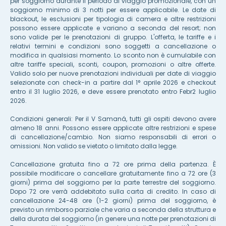
per soggiorno durante il periodo di viaggio promozionale, con un
soggiorno minimo di 3 notti per essere applicabile. Le date di
blackout, le esclusioni per tipologia di camera e altre restrizioni
possono essere applicate e variano a seconda del resort; non
sono valide per le prenotazioni di gruppo. L'offerta, le tariffe e i
relativi termini e condizioni sono soggetti a cancellazione o
modifica in qualsiasi momento. Lo sconto non è cumulabile con
altre tariffe speciali, sconti, coupon, promozioni o altre offerte.
Valido solo per nuove prenotazioni individuali per date di viaggio
selezionate con check-in a partire dal 1° aprile 2026 e checkout
entro il 31 luglio 2026, e deve essere prenotato entro F
ebr
2 luglio
2026.
Condizioni generali: Per il V Samaná, tutti gli ospiti devono avere
almeno 18 anni. Possono essere applicate altre restrizioni e spese
di cancellazione/cambio. Non siamo responsabili di errori o
omissioni. Non valido se vietato o limitato dalla legge.
Cancellazione gratuita fino a 72 ore prima della partenza. È
possibile modificare o cancellare gratuitamente fino a 72 ore (3
giorni) prima del soggiorno per la parte terrestre del soggiorno.
Dopo 72 ore verrà addebitato sulla carta di credito. In caso di
cancellazione 24-48 ore (1-2 giorni) prima del soggiorno, è
previsto un rimborso parziale che varia a seconda della struttura e
della durata del soggiorno (in genere una notte per prenotazioni di