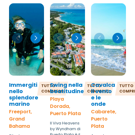
Immergiti
Swing nella
Cavalca
TUTTO
TUTTO
TUTTO
nello
beatitudine
il vento
COMPRESO
COMPRESO
COMPR
splendore
e le
Playa
marino
onde
Dorada,
Freeport,
Cabarete,
Puerto Plata
Grand
Puerto
Il Viva Heavens
Bahama
Plata
by Wyndham di
Puerto Plata è il