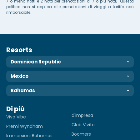
7 o meno notti e 2 notti per prenotazioni di 7 o più notti). Questa
politica non si applica alle prenotazioni di viaggi a tariffa non
rimborsabile.
Resorts
Dominican Republic
Mexico
Bahamas
Di più
d'impresa
Viva Vibe
Club Vivito
Premi Wyndham
Boomers
Immersioni Bahamas