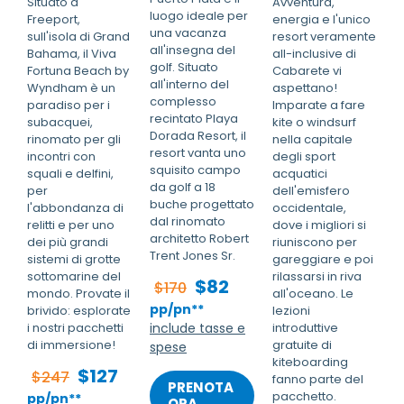
Situato a
Avventura,
luogo ideale per
Freeport,
energia e l'unico
una vacanza
sull'isola di Grand
resort veramente
all'insegna del
Bahama, il Viva
all-inclusive di
golf. Situato
Fortuna Beach by
Cabarete vi
all'interno del
Wyndham è un
aspettano!
complesso
paradiso per i
Imparate a fare
recintato Playa
subacquei,
kite o windsurf
Dorada Resort, il
rinomato per gli
nella capitale
resort vanta uno
incontri con
degli sport
squisito campo
squali e delfini,
acquatici
da golf a 18
per
dell'emisfero
buche progettato
l'abbondanza di
occidentale,
dal rinomato
relitti e per uno
dove i migliori si
architetto Robert
dei più grandi
riuniscono per
Trent Jones Sr.
sistemi di grotte
gareggiare e poi
sottomarine del
rilassarsi in riva
$82
$170
mondo. Provate il
all'oceano. Le
pp/pn**
brivido: esplorate
lezioni
i nostri pacchetti
include tasse e
introduttive
di immersione!
gratuite di
spese
kiteboarding
$127
$247
fanno parte del
PRENOTA
pacchetto.
pp/pn**
ORA