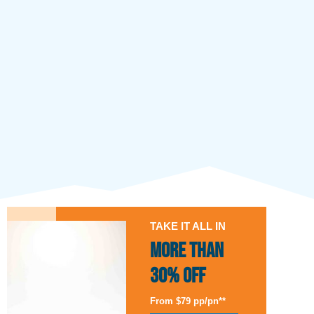
TAKE IT ALL IN
More than
30% Off
From $79 pp/pn**