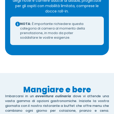
degli hotel e camere adatte ai disabili, progettate
per gli ospiti con mobilità limitata, comprese le
docce roll-in.
NOTA:
È importante richiedere questa
categoria di camera al momento della
prenotazione, in modo da poter
soddisfare le vostre esigenze.
Mangiare e bere
Imbarcarsi in un
avventura culinaria
dove vi attende una
vasta gamma di opzioni gastronomiche. Iniziate la vostra
giornata con il nostro ristorante a buffet che offre menu che
cambiano ogni giorno per colazione, pranzo e cena.