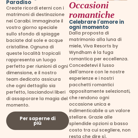
Paradiso
Occasioni
Create ricordi eterni con i
romantiche
matrimoni di destinazione
nei Caraibi. Immaginate il
Celebrare l'amore in
ogni momento
vostro giorno speciale
Dalla proposta di
sullo sfondo di spiagge
matrimonio alla luna di
baciate dal sole e acque
miele, Viva Resorts by
cristalline. Ognuna di
Wyndham è la fuga
queste località tropicali
romantica per eccellenza.
rappresenta un luogo
Concedetevi il lusso
perfetto per riunioni di ogni
dell'amore con le nostre
dimensione, e il nostro
esperienze e i nostri
team dedicato assicura
pacchetti romantici
che ogni dettaglio sia
appositamente selezionati,
perfetto, lasciandovi liberi
che rendono ogni
di assaporare la magia del
occasione unica e
momento.
indimenticabile a un valore
stellare. Grazie alle
Per saperne di
più
splendide opzioni a basso
costo tra cui scegliere, non
resta che dire sì.