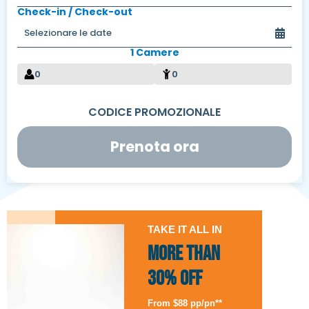
Check-in / Check-out
1 Camere
0
0
Prenota ora
TAKE IT ALL IN
More than
30% Off
From $88 pp/pn**