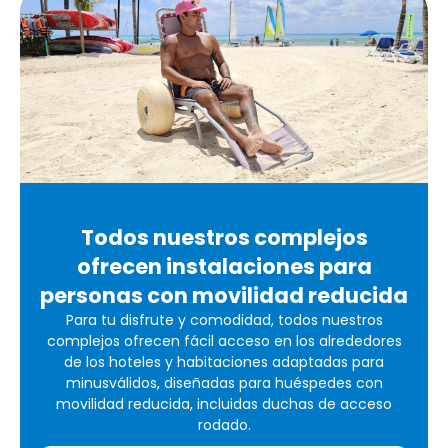
Todos nuestros complejos
ofrecen instalaciones para
personas con movilidad reducida
Para tu disfrute y comodidad, todos nuestros
complejos ofrecen fácil acceso en los alrededores
de los hoteles y habitaciones adaptadas para
minusválidos, diseñadas para huéspedes con
movilidad reducida, incluidas duchas de acceso
rodado.