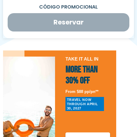
Reservar
TAKE IT ALL IN
More than
30% Off
From $88 pp/pn**
TRAVEL NOW
THROUGH APRIL
30, 2027