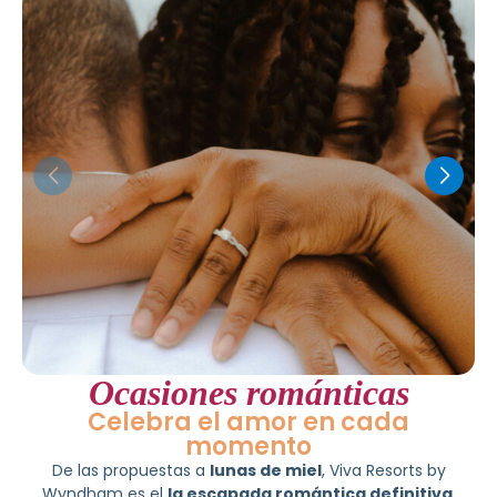
Ocasiones románticas
Celebra el amor en cada
momento
De las propuestas a
lunas de miel
, Viva Resorts by
Wyndham es el
la escapada romántica definitiva
.