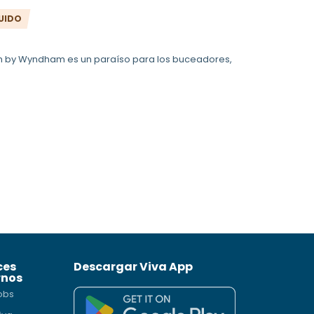
UIDO
ach by Wyndham es un paraíso para los buceadores,
ces
Descargar Viva App
rnos
obs