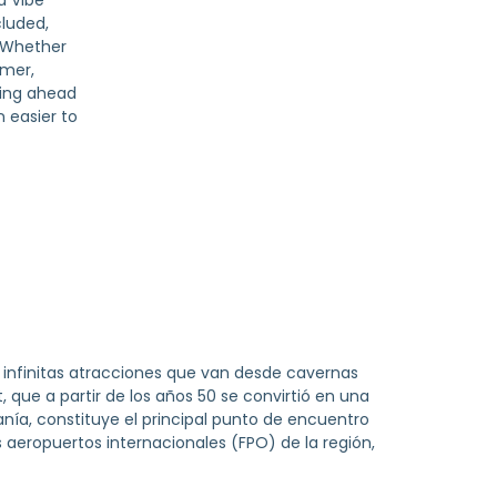
a Vibe
cluded,
. Whether
mmer,
king ahead
n easier to
e infinitas atracciones que van desde cavernas
 que a partir de los años 50 se convirtió en una
nía, constituye el principal punto de encuentro
s aeropuertos internacionales (FPO) de la región,