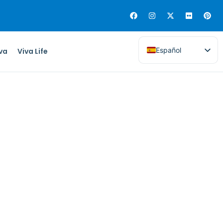
Español
iva
Viva Life