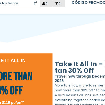
0
0
E IT ALL IN
Take It All In 
tan 30% Off
ore than
Travel now through Decem
2026
More to enjoy, more to remem
0% Off
now more than 30% off* to mak
A Viva
Resorts all-inclusive es
everything together: beach da
 $119 pp/pn**