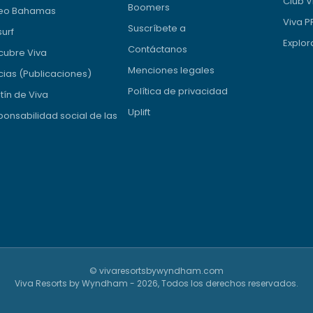
Club V
Boomers
eo Bahamas
Viva 
Suscríbete a
surf
Explor
Contáctanos
cubre Viva
Menciones legales
cias (Publicaciones)
Política de privacidad
tín de Viva
Uplift
onsabilidad social de las
© vivaresortsbywyndham.com
Viva Resorts by Wyndham - 2026, Todos los derechos reservados.