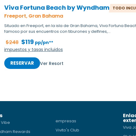
Viva Fortuna Beach by Wyndham
TODO INCL
Freeport, Gran Bahama
Situado en Freeport, en la isla de Gran Bahama, Viva Fortuna Be
famoso por sus encuentros con tiburones y delfines,...
$119
$248
pp/pn**
impuestos y tasas incluidos
RESERVAR
Ver Resort
s
Enla
exte
empresas
 Vibe
Viva J
Vivito's Club
dham Rewards