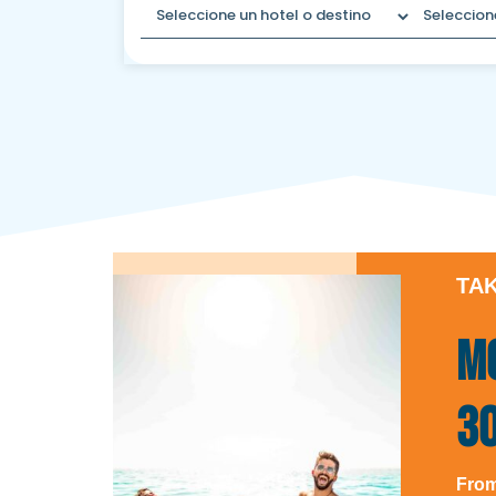
TAK
M
3
From