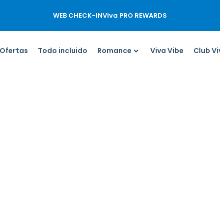
WEB CHECK-IN
Viva PRO REWARDS
Ofertas
Todo incluido
Romance
Viva Vibe
Club V