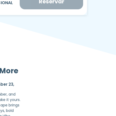
Reservar
– More
ber 23,
ber, and
e it yours.
cape brings
ys, bold