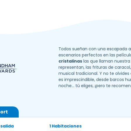
Todos sueñan con una escapada a 
escenarios perfectos en las pelícu
cristalinas
las que llaman nuestra 
representan, las frituras de caracol,
musical tradicional. Y no te olvide
es imprescindible, desde barcos h
noche... tú eliges, ¡pero te recom
sort
 salida
1 Habitaciones