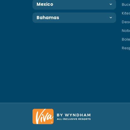
Mexico
Buc
Kite
Bahamas
Des
Noti
Bole
Resp