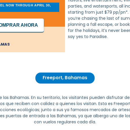
flavors, live entertainment,
Viv
parties, and watersports, all in
EL NOW THROUGH APRIL 30,
starting from just $79 pp/pn*
you’re chasing the last of su
planning a fall escape, or boo
OMPRAR AHORA
for the holidays, it’s never bee
say yes to Paradise.
AMAS
Freeport, Bahamas
las Bahamas. En su territorio, los visitantes pueden disfrutar d
que reciben con calidez a quienes los visitan. Esta es Freeport,
acciones ecológicas; junto a sus ya famosos mercados de artesa
ales puertas de entrada a las Bahamas, ya que alberga uno de lo
con vuelos regulares cada día.