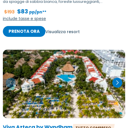
da spiagge di sabbia bianca, foreste lussureggianti,...
$83
$193
pp/pn**
include tasse e spese
PRENOTA ORA
Visualizza resort
Viva Azteca by Wyndham
TUTTO COMPRESO