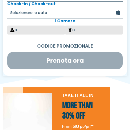
Check-in / Check-out
1 Camere
0
0
Prenota ora
TAKE IT ALL IN
More than
30% Off
From $83 pp/pn**