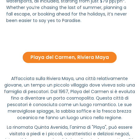
watersports, all included, starting from just $79 pp/pn*.
Whether you’re chasing the last of summer, planning a
fall escape, or booking ahead for the holidays, it’s never
been easier to say yes to Paradise.
Playa del Carmen, Riviera Maya
Affacciata sulla Riviera Maya, una città relativamente
giovane, un tempo un piccolo villaggio dove viveva solo una
famiglia di pescatori. Dal 1967, Playa del Carmen si è evoluta
fino a diventare un porto cosmopolita. Questa città di
pescatori è conosciuta come un luogo romantico. Le sue
meravigliose spiagge, la sabbia soffice e la fresca brezza
oceanica ne fanno un luogo unico nella regione.
La rinomata Quinta Avenida, l'anima di "Playa", può essere
visitata a piedi e i piccoli, caratteristici e deliziosi negozi,