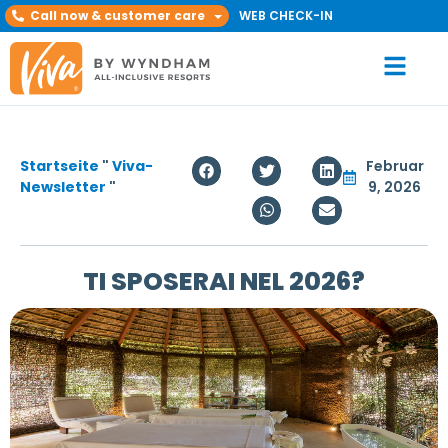
Call now & customer care
WEB CHECK-IN
Startseite
"
Viva-
Februar
Newsletter
"
9, 2026
TI SPOSERAI NEL 2026?