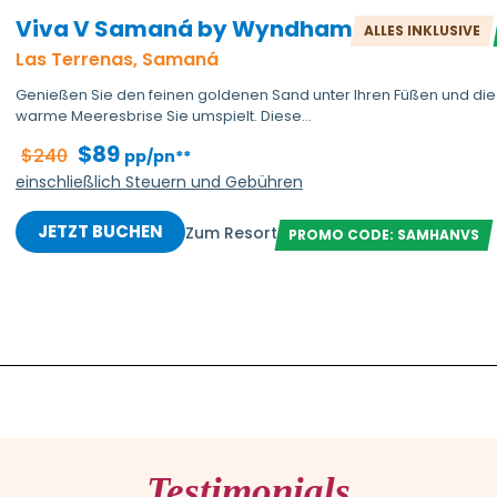
Viva V Samaná by Wyndham
ALLES INKLUSIVE
Las Terrenas, Samaná
Genießen Sie den feinen goldenen Sand unter Ihren Füßen und die
warme Meeresbrise Sie umspielt. Diese...
$89
$240
pp/pn**
einschließlich Steuern und Gebühren
JETZT BUCHEN
Zum Resort
PROMO CODE: SAMHANVS
Testimonials