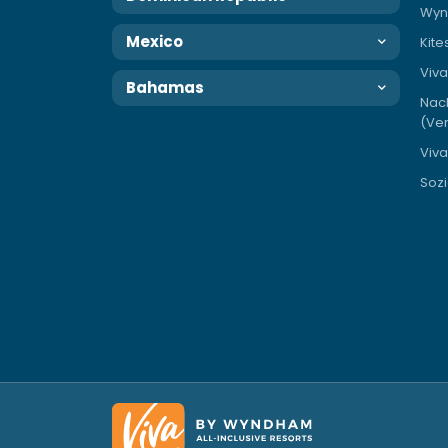
Wyn
Mexico
Kite
Viv
Bahamas
Nac
(Ver
Viva
Sozi