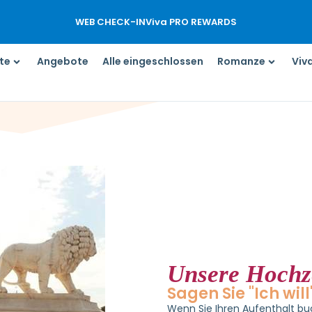
en / Auschecken
1 Zimmer
Wir freuen uns sehr darauf, unsere
ne
WEB CHECK-IN
Viva PRO REWARDS
Dominikanische Republik
. Um di
0
0
Hotelblock eingerichtet unter
Viva
te
Angebote
Alle eingeschlossen
Romanze
Viv
Unsere Hochz
Sagen Sie "Ich wil
Wenn Sie Ihren Aufenthalt bu