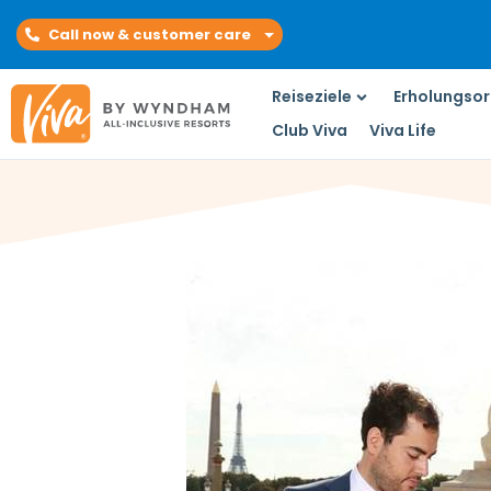
Reiseziel
Eincheck
Sam und Hani
Call now & customer care
Reiseziele
Erholungsor
Club Viva
Viva Life