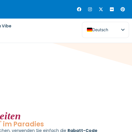
 Hochzeit mit euch zu feiern in
Las Terrenas,
Jetzt buchen
e Anreise zu erleichtern, haben wir einen
 Samana by Wyndham
.
a Vibe
Deutsch
eiten
l" im Paradies
chen, verwenden Sie einfach die
Rabatt-Code