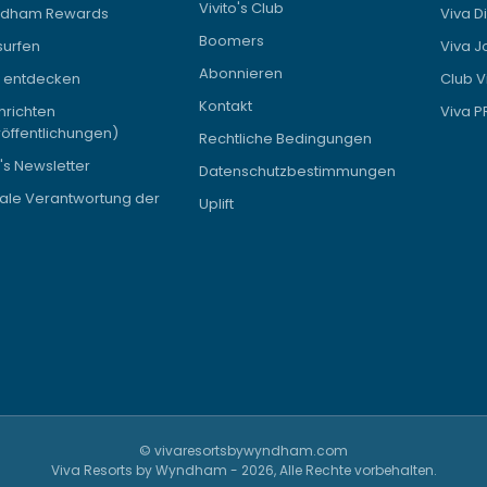
Vivito's Club
dham Rewards
Viva D
Boomers
surfen
Viva J
Abonnieren
a entdecken
Club V
Kontakt
hrichten
Viva 
öffentlichungen)
Rechtliche Bedingungen
's Newsletter
Datenschutzbestimmungen
ale Verantwortung der
Uplift
© vivaresortsbywyndham.com
Viva Resorts by Wyndham - 2026, Alle Rechte vorbehalten.