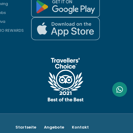
iving
obs
iva
PRO REWARDS
Startseite
Angebote
Kontakt