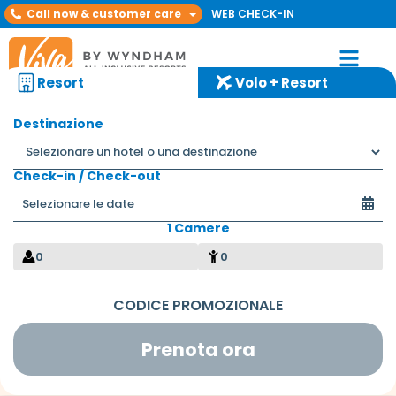
Call now & customer care
WEB CHECK-IN
Resort
Volo + Resort
Destinazione
Check-in / Check-out
1 Camere
Sam e Hanine
0
0
Prenota ora