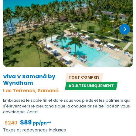
Viva V Samaná by
TOUT COMPRIS
Wyndham
ADULTES UNIQUEMENT
Las Terrenas, Samaná
Embrassez le sable fin et doré sous vos pieds et les palmiers qui
s'élèvent vers le ciel, tandis que la chaude brise de l'océan vous
enveloppe. Cette¦
$89
$240
pp/pn**
Taxes et redevances incluses