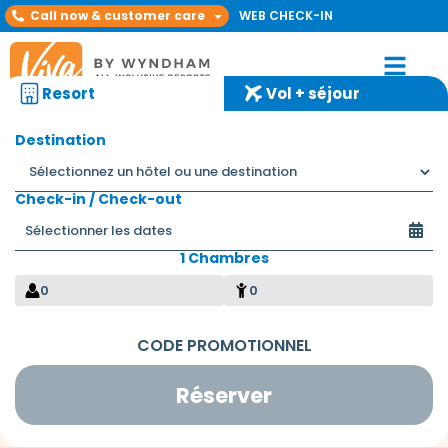
Call now & customer care
WEB CHECK-IN
Resort
Vol + séjour
Destination
Check-in / Check-out
1 Chambres
Sam & Hanine
0
0
Réserver