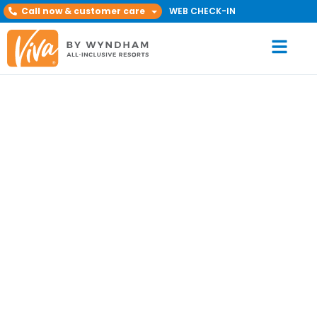
Call now & customer care
WEB CHECK-IN