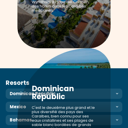
Wyndham à Playa del Carmen,
des hôtels dans les Caraïbes
mexicaines.
Resorts
Dominican
Dominican Republic
Republic
Mexico
C'est le deuxième plus grand et le
plus diversifié des pays des
Caraïbes, bien connu pour ses
Bahamas
eaux cristallines et ses plages de
sable blanc bordées de grands