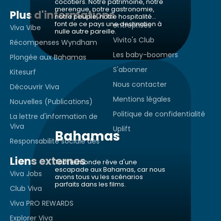
cocotiers. Notre patrimoine, notre
merengue, notre gastronomie,
Plus d'informations
notre peuple, notre hospitalité...
font de ce pays une destination à
entreprises
Viva Vibe
nulle autre pareille.
Vivito's Club
Récompenses Wyndham
Les baby-boomers
Plongée aux Bahamas
S'abonner
Kitesurf
Nous contacter
Découvrir Viva
Mentions légales
Nouvelles (Publications)
Politique de confidentialité
La lettre d'information de
Viva
Uplift
Bahamas
Responsabilité sociale des
Liens externes
Tout le monde rêve d'une
escapade aux Bahamas, car nous
Viva Jobs
avons tous vu les scénarios
parfaits dans les films.
Club Viva
Viva PRO REWARDS
Explorer Viva