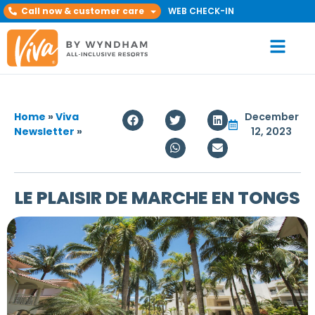
Call now & customer care
WEB CHECK-IN
Home
»
Viva
December
Newsletter
»
12, 2023
LE PLAISIR DE MARCHE EN TONGS