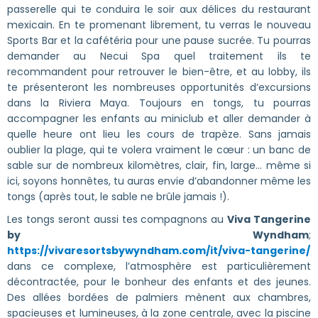
passerelle qui te conduira le soir aux délices du restaurant
mexicain. En te promenant librement, tu verras le nouveau
Sports Bar et la cafétéria pour une pause sucrée. Tu pourras
demander au Necui Spa quel traitement ils te
recommandent pour retrouver le bien-être, et au lobby, ils
te présenteront les nombreuses opportunités d’excursions
dans la Riviera Maya. Toujours en tongs, tu pourras
accompagner les enfants au miniclub et aller demander à
quelle heure ont lieu les cours de trapèze. Sans jamais
oublier la plage, qui te volera vraiment le cœur : un banc de
sable sur de nombreux kilomètres, clair, fin, large… même si
ici, soyons honnêtes, tu auras envie d’abandonner même les
tongs (après tout, le sable ne brûle jamais !).
Les tongs seront aussi tes compagnons au
Viva Tangerine
by Wyndham
;
https://vivaresortsbywyndham.com/it/viva-tangerine/
dans ce complexe, l’atmosphère est particulièrement
décontractée, pour le bonheur des enfants et des jeunes.
Des allées bordées de palmiers mènent aux chambres,
spacieuses et lumineuses, à la zone centrale, avec la piscine