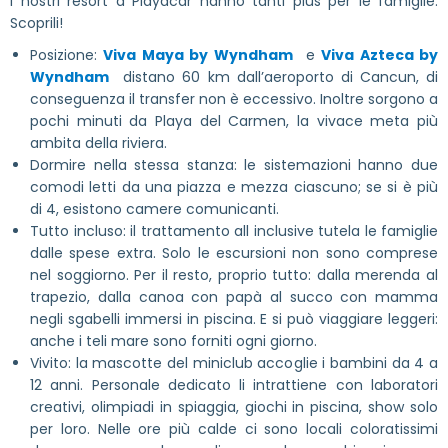
I nostri resort a Playacar hanno tanti plus per le famiglie.
Scoprili!
Posizione:
Viva Maya by Wyndham
e
Viva Azteca by
Wyndham
distano 60 km dall’aeroporto di Cancun, di
conseguenza il transfer non è eccessivo. Inoltre sorgono a
pochi minuti da Playa del Carmen, la vivace meta più
ambita della riviera.
Dormire nella stessa stanza: le sistemazioni hanno due
comodi letti da una piazza e mezza ciascuno; se si è più
di 4, esistono camere comunicanti.
Tutto incluso: il trattamento all inclusive tutela le famiglie
dalle spese extra. Solo le escursioni non sono comprese
nel soggiorno. Per il resto, proprio tutto: dalla merenda al
trapezio, dalla canoa con papà al succo con mamma
negli sgabelli immersi in piscina. E si può viaggiare leggeri:
anche i teli mare sono forniti ogni giorno.
Vivito: la mascotte del miniclub accoglie i bambini da 4 a
12 anni. Personale dedicato li intrattiene con laboratori
creativi, olimpiadi in spiaggia, giochi in piscina, show solo
per loro. Nelle ore più calde ci sono locali coloratissimi