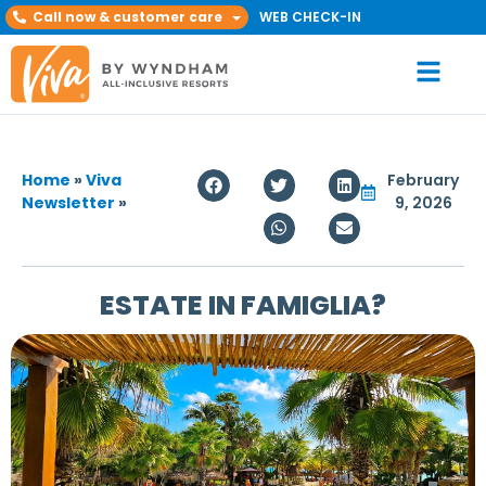
Call now & customer care
WEB CHECK-IN
Home
»
Viva
February
Newsletter
»
9, 2026
ESTATE IN FAMIGLIA?