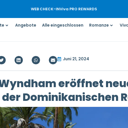
WEB CHECK-IN
Viva PRO REWARDS
te
Angebote
Alle eingeschlossen
Romanze
Viv
Juni 21, 2024
 Wyndham eröffnet neue
n der Dominikanischen R