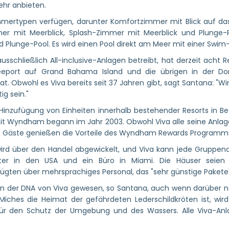
ehr anbieten.
mmertypen verfügen, darunter Komfortzimmer mit Blick auf da
mer mit Meerblick, Splash-Zimmer mit Meerblick und Plunge-
 Plunge-Pool. Es wird einen Pool direkt am Meer mit einer Swim
schließlich All-inclusive-Anlagen betreibt, hat derzeit acht Re
eeport auf Grand Bahama Island und die übrigen in der Do
. Obwohl es Viva bereits seit 37 Jahren gibt, sagt Santana: "Wir
ig sein."
Hinzufügung von Einheiten innerhalb bestehender Resorts in Be
t Wyndham begann im Jahr 2003. Obwohl Viva alle seine Anlagen b
e Gäste genießen die Vorteile des Wyndham Rewards Programm
ird über den Handel abgewickelt, und Viva kann jede Gruppenan
ter in den USA und ein Büro in Miami. Die Häuser seien 
ügten über mehrsprachiges Personal, das "sehr günstige Pakete
in der DNA von Viva gewesen, so Santana, auch wenn darüber noc
ches die Heimat der gefährdeten Lederschildkröten ist, wird 
 für den Schutz der Umgebung und des Wassers. Alle Viva-A