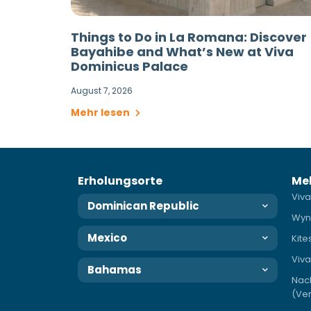
Things to Do in La Romana: Discover
Bayahibe and What’s New at Viva
Dominicus Palace
August 7, 2026
Mehr lesen
Erholungsorte
Me
Viva
Dominican Republic
Wyn
Mexico
Kite
Viv
Bahamas
Nac
(Ver