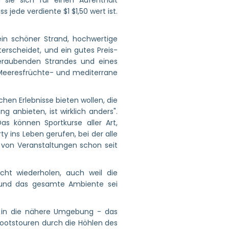
 sie sich für einen Aufenthalt
jede verdiente $1 $1,50 wert ist.
in schöner Strand, hochwertige
erscheidet, und ein gutes Preis-
mberaubenden Strandes und eines
 Meeresfrüchte- und mediterrane
hen Erlebnisse bieten wollen, die
g anbieten, ist wirklich anders".
as können Sportkurse aller Art,
 ins Leben gerufen, bei der alle
 von Veranstaltungen schon seit
cht wiederholen, auch weil die
l und das gesamte Ambiente sei
n in die nähere Umgebung - das
Bootstouren durch die Höhlen des