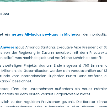
 2024
et ein
neues All-Inclusive-Haus in Miches
an der nordöstli
-Anwesen
Laut Amanda Santana, Executive Vice President of Sa
das von der Regierung in Zusammenarbeit mit dem Privatsektor
in sollte", was Nachhaltigkeit und natürliche Schönheit betrifft.
nes zweiteiligen Projekts, das am Ende insgesamt 750 Zimmer u
 Millionen, die Gesamtkosten werden sich voraussichtlich auf $1
ostunde vom internationalen Flughafen Punta Cana entfernt, 
aribik" bezeichnet.
Director, führt das Unternehmen außerdem ein neues Prämie
 bereits ab dem ersten Verkauf Bargeldvorteile bietet.
zlich zu den regulären Provisionen gezahlt. Die Berater könne