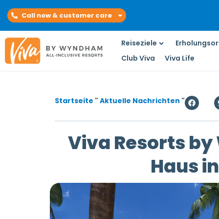
Call now & customer care
Reiseziele
Erholungsor
Club Viva
Viva Life
Startseite
"
Aktuelle Nachrichten
"
Viva Resorts by
Haus i