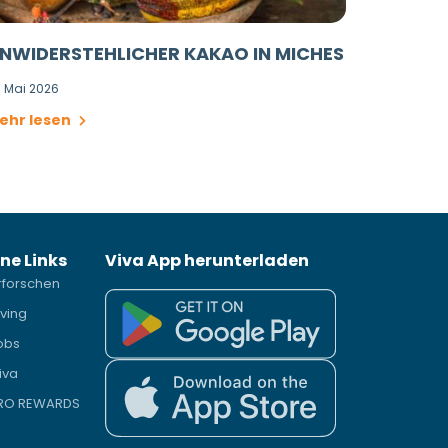
NWIDERSTEHLICHER KAKAO IN MICHES
. Mai 2026
ehr lesen
ne Links
Viva App herunterladen
rforschen
iving
obs
iva
PRO REWARDS