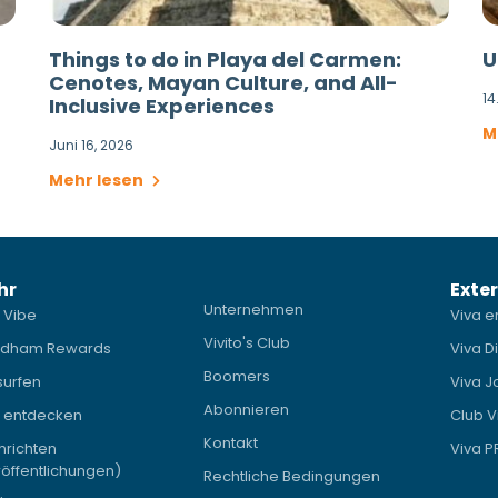
Things to do in Playa del Carmen:
U
Cenotes, Mayan Culture, and All-
14
Inclusive Experiences
M
Juni 16, 2026
Mehr lesen
hr
Exter
Unternehmen
 Vibe
Viva e
Vivito's Club
dham Rewards
Viva D
Boomers
surfen
Viva J
Abonnieren
a entdecken
Club V
Kontakt
hrichten
Viva 
öffentlichungen)
Rechtliche Bedingungen