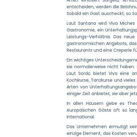
Arten einlösen: Bargeld, Amaz
entscheiden, werden die Belohnun
Sobald ein Gast auscheckt, so Sor
Laut Santana wird Viva Miches
Gastronomie, ein Unterhaltungsp
Leistungs-Verhältnis. Das neue
gastronomischen Angebots, das 
Restaurants und eine Creperie f
Ein wichtiges Unterscheidungsmer
sie normalerweise nicht haben. D
Laut Sordo bietet Viva eine an
Kochkurse, Tanzkurse und vieles
Arten von Unterhaltungsangebot
einiger Zeit anbietet, sie aber jet
In allen Häusern gebe es Thea
europäischen Gäste oft so lan
international.
Das Unternehmen ermutigt sein
einzige Element, das Kosten ver