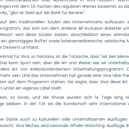
on-Geschenkkarten oder Aufenthalte in Viva-Häusern. Wenn
gen mit dem 1,5-fachen des regulären Wertes bewertet, so dass 
do, "gibt es Geld auf der Bank für Berater".
 auf den traditionellen Säulen des Unternehmens aufbauen: e
rogramm, das sich von dem anderer All-inclusive-Anbieter unt
 Resort wird diese Säulen bieten, einschließlich eines ate
ein ganztägiges Buffet sowie lateinamerikanische, asiatische,
ür Desserts umfasst.
kmal für Viva, so Santana, ist die Tatsache, dass "wir den Mensc
as kann Sport sein, aber die Art und Weise, wie wir Unterhaltun
dere Art von erlebnisorientiertem Unterhaltungsprogramm. D
 mehr sein. Und das Unternehmen hat gerade eine Viva Vibe-Party
en auf dem Programm stehen. Sie sagte, dass Viva diese Art
zt unter ein eigenes Label stellt.
ter, so Sordo, und die Shows würden sich 14 Tage lang ni
ge bleiben. In der Tat sei die Kundschaft sehr internationa
e Gäste auch zu kulturellen oder unterhaltsamen Ausflüge
ursacht. Viva Miches wird saisonale Whale-Watching-Ausflüge, 