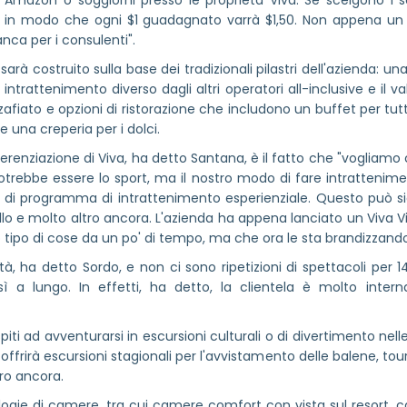
o Amazon o soggiorni presso le proprietà Viva. Se scelgono i 
mali, in modo che ogni $1 guadagnato varrà $1,50. Non appena un
anca per i consulenti".
arà costruito sulla base dei tradizionali pilastri dell'azienda: u
ntrattenimento diverso dagli altri operatori all-inclusive e il val
afiato e opzioni di ristorazione che includono un buffet per tutto i
e una creperia per i dolci.
fferenziazione di Viva, ha detto Santana, è il fatto che "vogliam
rebbe essere lo sport, ma il nostro modo di fare intrattenime
 di programma di intrattenimento esperienziale. Questo può signi
i ballo e molto altro ancora. L'azienda ha appena lanciato un Viva V
o tipo di cose da un po' di tempo, ma che ora le sta brandizzand
tà, ha detto Sordo, e non ci sono ripetizioni di spettacoli per 14
 a lungo. In effetti, ha detto, la clientela è molto intern
spiti ad avventurarsi in escursioni culturali o di divertimento ne
frirà escursioni stagionali per l'avvistamento delle balene, tour
tro ancora.
ipologie di camere, tra cui camere comfort con vista sul resort,