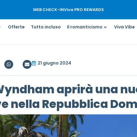
WEB CHECK-IN
Viva PRO REWARDS
Offerte
Tutto incluso
Il romanticismo
Viva Vibe
21 giugno 2024
Wyndham aprirà una nuo
ve nella Repubblica Do