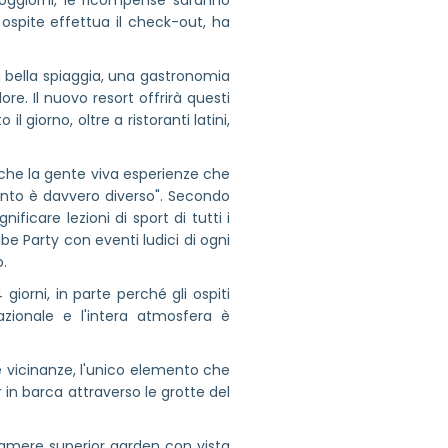
soggiorni, le ricompense saranno
 ospite effettua il check-out, ha
na bella spiaggia, una gastronomia
ore. Il nuovo resort offrirà questi
l giorno, oltre a ristoranti latini,
o che la gente viva esperienze che
nto è davvero diverso". Secondo
ficare lezioni di sport di tutti i
ibe Party con eventi ludici di ogni
o.
 giorni, in parte perché gli ospiti
azionale e l'intera atmosfera è
lle vicinanze, l'unico elemento che
 in barca attraverso le grotte del
 camere superior garden con vista