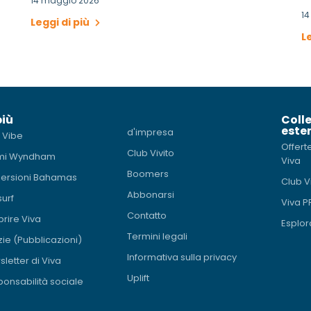
14 maggio 2026
1
Leggi di più
L
più
Coll
ester
d'impresa
 Vibe
Offert
Club Vivito
mi Wyndham
Viva
Boomers
ersioni Bahamas
Club V
Abbonarsi
surf
Viva 
Contatto
rire Viva
Esplor
Termini legali
zie (Pubblicazioni)
Informativa sulla privacy
letter di Viva
Uplift
onsabilità sociale