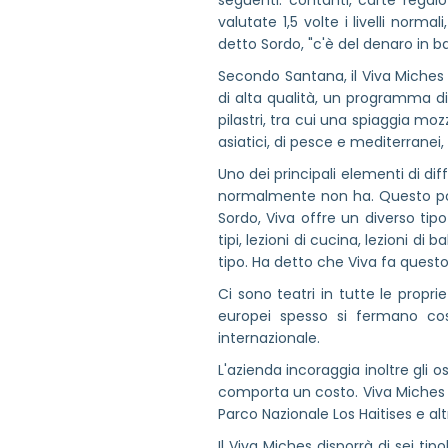
seguenti: contanti, carte regal
valutate 1,5 volte i livelli nor
detto Sordo, "c'è del denaro in b
Secondo Santana, il Viva Miches s
di alta qualità, un programma di i
pilastri, tra cui una spiaggia mozz
asiatici, di pesce e mediterranei, 
Uno dei principali elementi di di
normalmente non ha. Questo pot
Sordo, Viva offre un diverso tipo
tipi, lezioni di cucina, lezioni d
tipo. Ha detto che Viva fa quest
Ci sono teatri in tutte le proprie
europei spesso si fermano così
internazionale.
L'azienda incoraggia inoltre gli o
comporta un costo. Viva Miches of
Parco Nazionale Los Haitises e al
Il Viva Miches disporrà di sei t