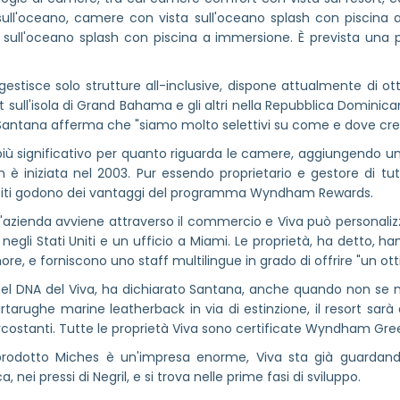
 sull'oceano, camere con vista sull'oceano splash con piscina
 sull'oceano splash con piscina a immersione. È prevista una 
tisce solo strutture all-inclusive, dispone attualmente di ott
 sull'isola di Grand Bahama e gli altri nella Repubblica Dominica
 Santana afferma che "siamo molto selettivi su come e dove cres
ù significativo per quanto riguarda le camere, aggiungendo unità
iniziata nel 2003. Pur essendo proprietario e gestore di tutti
spiti godono dei vantaggi del programma Wyndham Rewards.
l'azienda avviene attraverso il commercio e Viva può personalizz
egli Stati Uniti e un ufficio a Miami. Le proprietà, ha detto, ha
ore, e forniscono uno staff multilingue in grado di offrire "un ot
 nel DNA del Viva, ha dichiarato Santana, anche quando non se 
rtarughe marine leatherback in via di estinzione, il resort sarà
ircostanti. Tutte le proprietà Viva sono certificate Wyndham Gre
rodotto Miches è un'impresa enorme, Viva sta già guardand
nei pressi di Negril, e si trova nelle prime fasi di sviluppo.