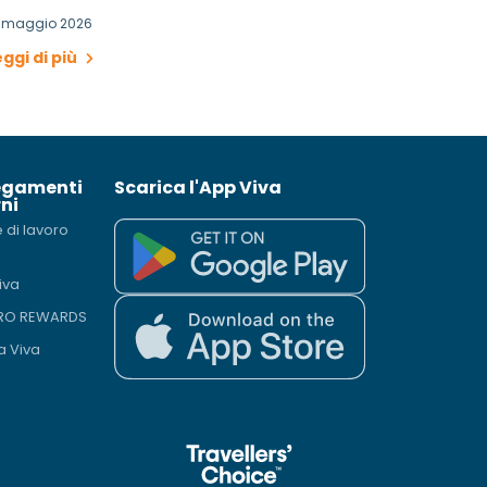
4 maggio 2026
eggi di più
egamenti
Scarica l'App Viva
ni
e di lavoro
iva
PRO REWARDS
a Viva