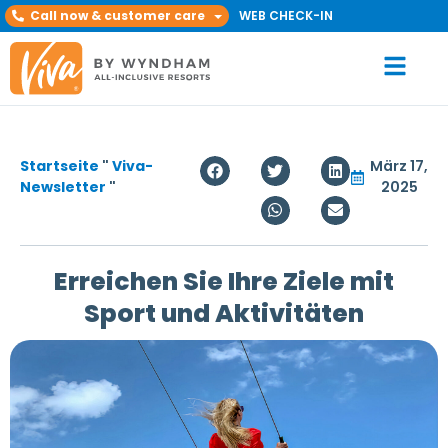
Call now & customer care
WEB CHECK-IN
Startseite
"
Viva-
März 17,
Newsletter
"
2025
Erreichen Sie Ihre Ziele mit
Sport und Aktivitäten