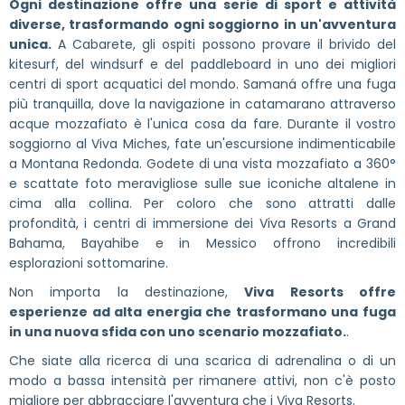
Ogni destinazione offre una serie di sport e attività
diverse, trasformando ogni soggiorno in un'avventura
unica.
A Cabarete, gli ospiti possono provare il brivido del
kitesurf, del windsurf e del paddleboard in uno dei migliori
centri di sport acquatici del mondo. Samaná offre una fuga
più tranquilla, dove la navigazione in catamarano attraverso
acque mozzafiato è l'unica cosa da fare. Durante il vostro
soggiorno al Viva Miches, fate un'escursione indimenticabile
a Montana Redonda. Godete di una vista mozzafiato a 360°
e scattate foto meravigliose sulle sue iconiche altalene in
cima alla collina. Per coloro che sono attratti dalle
profondità, i centri di immersione dei Viva Resorts a Grand
Bahama, Bayahibe e in Messico offrono incredibili
esplorazioni sottomarine.
Non importa la destinazione,
Viva Resorts offre
esperienze ad alta energia che trasformano una fuga
in una nuova sfida con uno scenario mozzafiato.
.
Che siate alla ricerca di una scarica di adrenalina o di un
modo a bassa intensità per rimanere attivi, non c'è posto
migliore per abbracciare l'avventura che i Viva Resorts.