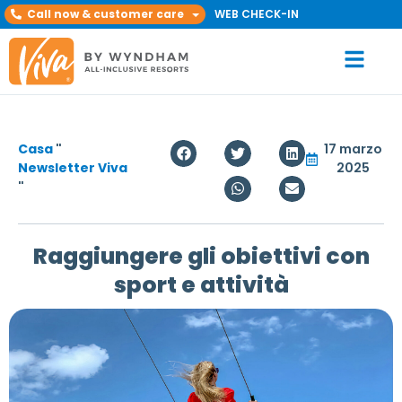
Call now & customer care
WEB CHECK-IN
Casa
"
17 marzo
Newsletter Viva
2025
"
Raggiungere gli obiettivi con
sport e attività