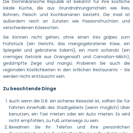
Die Dominikanische Republik ist bekannt für ihre köstliche
lokale Küche, die aus Grundnahrungsmitteln wie Reis,
Bohnen, Fleisch und Kochbananen besteht. Die Insel ist
außerdem reich an Zutaten wie Passionsfrüchten und
verschiedenen Käsesorten.
Sie können nicht gehen, ohne einen
tres golpes
zum
Frühstück (ein Gericht, das
mangú
gebratener Käse, ein
Spiegelei und gebratene Salami), ein
morir soñando
(ein
cremiges Getränk aus Orangensaft und Carnation-Milch),
gedämpfte Ziege und
mangú
. Probieren Sie auch die
regionalen Köstlichkeiten in den örtlichen Restaurants - Sie
werden nicht enttäuscht sein.
Zu beachtende Dinge
Auch wenn die D.R. ein sicheres Reiseziel ist, sollten Sie für
Fahrten innerhalb des Stadtgebiets (wenn möglich) Uber
benutzen, ein Taxi mieten oder ein Auto mieten. Es wird
nicht empfohlen, zu Fuß unterwegs zu sein.
Bewahren Sie Ihr Telefon und Ihre persönlichen