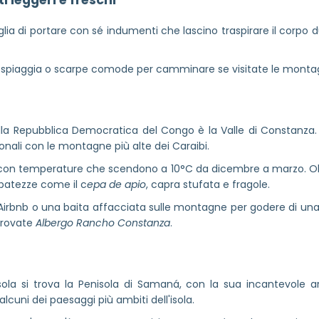
 leggeri e freschi
iglia di portare con sé indumenti che lascino traspirare il corpo
 la spiaggia o scarpe comode per camminare se visitate le montag
ella Repubblica Democratica del Congo è la Valle di Constanza. De
onali con le montagne più alte dei Caraibi.
, con temperature che scendono a 10°C da dicembre a marzo. Olt
libatezze come il c
epa de apio
, capra stufata e fragole.
Airbnb o una baita affacciata sulle montagne per godere di una 
 provate
Albergo Rancho Constanza
.
'isola si trova la Penisola di Samaná, con la sua incantevole 
lcuni dei paesaggi più ambiti dell'isola.