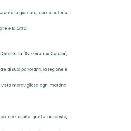
 durante la giornata, come cotone
ne e la città.
finita la "Svizzera dei Caraibi",
re ai suoi panorami, la regione è
vista meravigliosa ogni mattina.
area che ospita grotte nascoste,