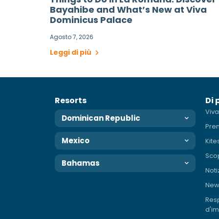
Bayahibe and What’s New at Viva
Dominicus Palace
Agosto 7, 2026
Leggi di più
Resorts
Di 
Viva
Dominican Republic
Pre
Mexico
Kite
Scop
Bahamas
Noti
News
Resp
d'i