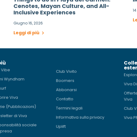
Cenotes, Mayan Culture, and All-
1
Inclusive Experiences
L
Giugno 16, 2026
Leggi di più
più
Coll
ester
 Vibe
Club Vivito
Esplor
mi Wyndham
Boomers
Viva D
surf
Abbonarsi
Offert
rire Viva
Contatto
Viva
zie (Pubblicazioni)
Termini legali
Club V
letter di Viva
Informativa sulla privacy
Viva 
onsabilità sociale
Uplift
mpresa