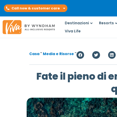
Call now & customer care
Destinazioni
Resorts
Viva Life
Casa
"
Media e Risorse
"
Fate il pieno di
q