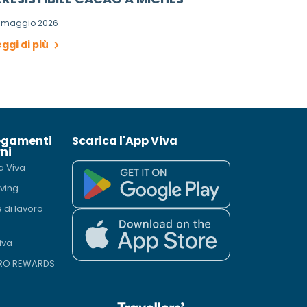
4 maggio 2026
eggi di più
egamenti
Scarica l'App Viva
ni
a Viva
iving
e di lavoro
iva
PRO REWARDS