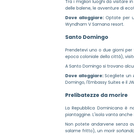
Tra i migliori luoghi da visitare 
delle balene, le avventure di ecotu
Dove alloggiare:
Optate per un
Wyndham V Samana resort.
Santo Domingo
Prendetevi uno o due giorni per 
epoca coloniale della città), visit
A Santo Domingo si trovano alcuni 
Dove alloggiare:
Scegliete un 
Domingo, l'Embassy Suites e il JW 
Prelibatezze da morire
La Repubblica Dominicana è not
piantaggine. L'isola vanta anche i
Non potete andarvene senza a
salame fritto), un
morir soñand