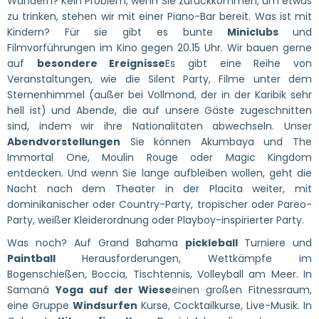
Wandern? Kein Problem, wenn Sie zurückkommen, um etwas
zu trinken, stehen wir mit einer Piano-Bar bereit. Was ist mit
Kindern? Für sie gibt es bunte
Miniclubs
und
Filmvorführungen im Kino gegen 20.15 Uhr. Wir bauen gerne
auf
besondere Ereignisse
Es gibt eine Reihe von
Veranstaltungen, wie die Silent Party, Filme unter dem
Sternenhimmel (außer bei Vollmond, der in der Karibik sehr
hell ist) und Abende, die auf unsere Gäste zugeschnitten
sind, indem wir ihre Nationalitäten abwechseln. Unser
Abendvorstellungen
Sie können Akumbaya und The
Immortal One, Moulin Rouge oder Magic Kingdom
entdecken. Und wenn Sie lange aufbleiben wollen, geht die
Nacht nach dem Theater in der Placita weiter, mit
dominikanischer oder Country-Party, tropischer oder Pareo-
Party, weißer Kleiderordnung oder Playboy-inspirierter Party.
Was noch? Auf Grand Bahama
pickleball
Turniere und
Paintball
Herausforderungen, Wettkämpfe im
Bogenschießen, Boccia, Tischtennis, Volleyball am Meer. In
Samaná
Yoga auf der Wiese
einen großen Fitnessraum,
eine Gruppe
Windsurfen
Kurse, Cocktailkurse, Live-Musik. In