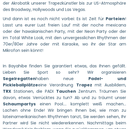
der Akrobatik unserer Trapezkünstler bis zur US-Atmosphäre
des Broadway, Hollywoods und Las Vegas.
Und dann ist es noch nicht vorbei: Es ist Zeit für
Parteien
!
Lasst uns eurer Lust freien Lauf mit der noche mexicana
oder der hawaiianischen Party, mit der Neon Party oder der
im Total White Look, mit den unvergesslichen Rhythmen der
70er/80er Jahre oder mit Karaoke, wo ihr der Star am
Mikrofon sein könnt!
In Bayahibe finden Sie garantiert etwas, das Ihnen gefällt.
Lieben Sie Sport so sehr? Wir organisieren
Segelregatten
haben neue
Padel- und
Pickleballplätze
eine Verordnung
Trapez
mit Ausbildern,
TRX
Stationen, die PADI
Tauchen
Zentrum. Träumen Sie
davon, etwas Verrücktes zu tun? Ab und zu träumt unser
Schaumpartys
einen Pool.... komplett weiß machen...
Lachen ohne Ende! Wir bringen Ihnen bei, wie man zu
lateinamerikanischen Rhythmen tanzt, Sie werden sehen, Ihr
Partner wird Sie nicht wiedererkennen. Nachmittags beim