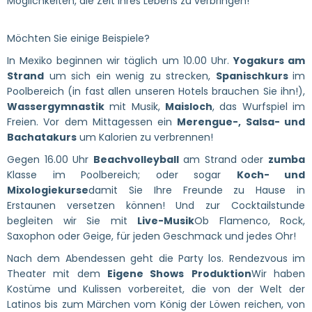
Möglichkeiten, die Zeit Ihres Lebens zu verbringen!
Möchten Sie einige Beispiele?
In Mexiko beginnen wir täglich um 10.00 Uhr.
Yogakurs am
Strand
um sich ein wenig zu strecken,
Spanischkurs
im
Poolbereich (in fast allen unseren Hotels brauchen Sie ihn!),
Wassergymnastik
mit Musik,
Maisloch
, das Wurfspiel im
Freien. Vor dem Mittagessen ein
Merengue-, Salsa- und
Bachatakurs
um Kalorien zu verbrennen!
Gegen 16.00 Uhr
Beachvolleyball
am Strand oder
zumba
Klasse im Poolbereich; oder sogar
Koch- und
Mixologiekurse
damit Sie Ihre Freunde zu Hause in
Erstaunen versetzen können! Und zur Cocktailstunde
begleiten wir Sie mit
Live-Musik
Ob Flamenco, Rock,
Saxophon oder Geige, für jeden Geschmack und jedes Ohr!
Nach dem Abendessen geht die Party los. Rendezvous im
Theater mit dem
Eigene Shows
Produktion
Wir haben
Kostüme und Kulissen vorbereitet, die von der Welt der
Latinos bis zum Märchen vom König der Löwen reichen, von