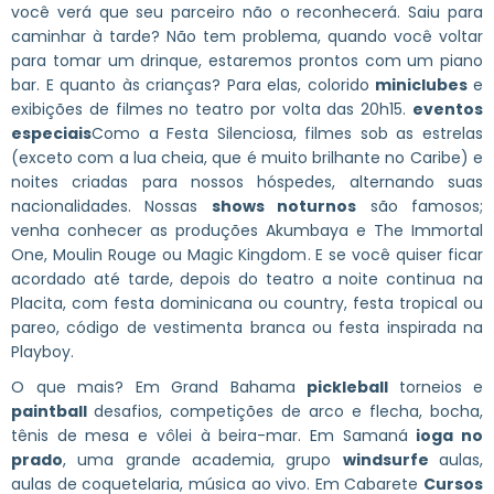
você verá que seu parceiro não o reconhecerá. Saiu para
caminhar à tarde? Não tem problema, quando você voltar
para tomar um drinque, estaremos prontos com um piano
bar. E quanto às crianças? Para elas, colorido
miniclubes
e
exibições de filmes no teatro por volta das 20h15.
eventos
especiais
Como a Festa Silenciosa, filmes sob as estrelas
(exceto com a lua cheia, que é muito brilhante no Caribe) e
noites criadas para nossos hóspedes, alternando suas
nacionalidades. Nossas
shows noturnos
são famosos;
venha conhecer as produções Akumbaya e The Immortal
One, Moulin Rouge ou Magic Kingdom. E se você quiser ficar
acordado até tarde, depois do teatro a noite continua na
Placita, com festa dominicana ou country, festa tropical ou
pareo, código de vestimenta branca ou festa inspirada na
Playboy.
O que mais? Em Grand Bahama
pickleball
torneios e
paintball
desafios, competições de arco e flecha, bocha,
tênis de mesa e vôlei à beira-mar. Em Samaná
ioga no
prado
, uma grande academia, grupo
windsurfe
aulas,
aulas de coquetelaria, música ao vivo. Em Cabarete
Cursos