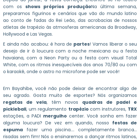
com os
shows próprios
produção
Na última semana,
preparamos figurinos e cenários que vão do mundo latino
ao conto de fadas do Rei Leão, das acrobacias de nossos
atletas de trapézio às atmosferas americanas da Broadway,
Hollywood e Las Vegas.
E ainda não acabou: é hora de
partes
! Vamos liberar o seu
desejo de ir à loucura com a noche mexicana ou a festa
havaiana, com a Neon Party ou a festa com visual Total
White, com os ritmos inesquecíveis dos anos 70/80 ou com
o karaokê, onde o astro no microfone pode ser você!
Em Bayahibe, você não pode deixar de encontrar algo de
seu agrado. Gosta muito de esportes? Nós organizamos
regatas de vela
, têm novos
quadras de padel e
pickleball
, um regulamento
trapézio
com instrutores,
TRX
estações, a PADI
mergulho
center. Você sonha em fazer
alguma loucura? De vez em quando, nosso
festas de
espuma
fazer uma piscina.... completamente branca...
risadas sem fim! Nós o ensinaremos a dançar ritmos latinos,