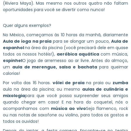
(Riviera Maya). Mas mesmo nos outros quatro não faltam
oportunidades para você se divertir como nunca!
Quer alguns exemplos?
No México, começamos às 10 horas da manhã, diariamente
Aula de ioga na praia
para se alongar um pouco,
Aula de
espanhol
na área da piscina (você precisará dele em quase
todos os nossos hotéis!),
aeróbica aquática
com música,
espinhel
O jogo de arremesso ao ar livre. Antes do almoço,
um
aula de merengue, salsa e bachata
para queimar
calorias!
Por volta das 16 horas.
vôlei de praia
na praia ou
zumba
aula na área da piscina; ou mesmo
aulas de culinária e
mixologia
para que você possa surpreender seus amigos
quando chegar em casa! E na hora do coquetel, nós o
acompanhamos com
música ao vivo
Seja flamenco, rock
ou nas notas de saxofone ou violino, para todos os gostos e
todos os ouvidos!
Depois do jantar, a festa começa. Encontre-se no teatro