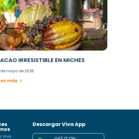
ACAO IRRESISTIBLE EN MICHES
 de mayo de 2026
eer más
ces
Descargar Viva App
rnos
a Viva