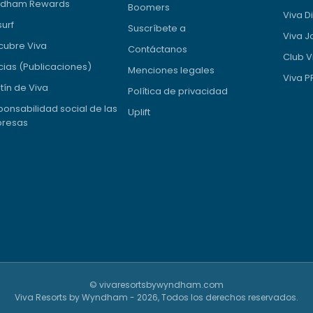
dham Rewards
Boomers
Viva D
surf
Suscríbete a
Viva J
cubre Viva
Contáctanos
Club V
cias (Publicaciones)
Menciones legales
Viva 
tín de Viva
Política de privacidad
onsabilidad social de las
Uplift
resas
© vivaresortsbywyndham.com
Viva Resorts by Wyndham - 2026, Todos los derechos reservados.