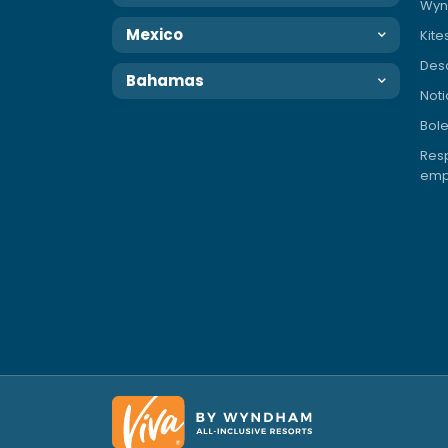
Wyn
Mexico
Kite
Des
Bahamas
Noti
Bole
Resp
emp