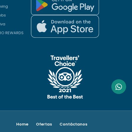
iving
obs
iva
PRO REWARDS
Home
Ofertas
Contáctanos