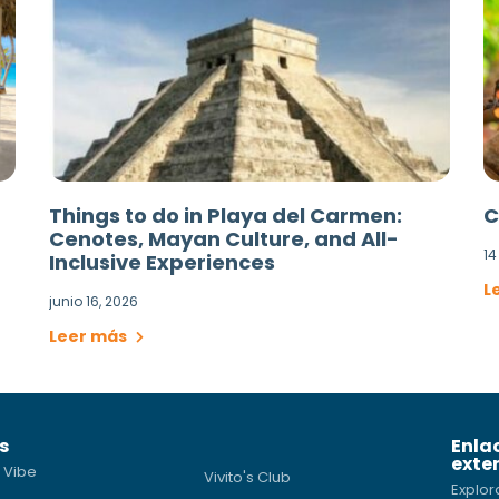
Things to do in Playa del Carmen:
C
Cenotes, Mayan Culture, and All-
14
Inclusive Experiences
L
junio 16, 2026
Leer más
s
Enla
exte
 Vibe
Vivito's Club
Explor