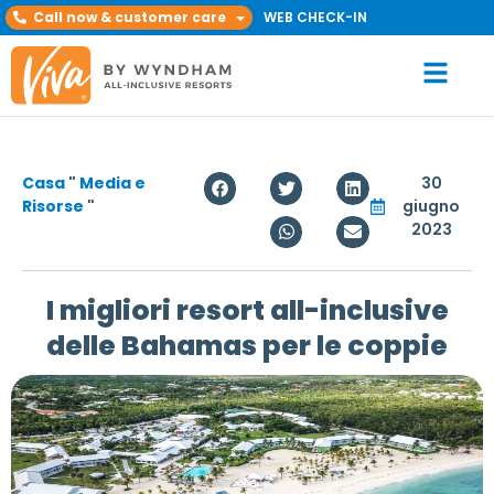
Call now & customer care
WEB CHECK-IN
Casa
"
Media e
30
Risorse
"
giugno
2023
I migliori resort all-inclusive
delle Bahamas per le coppie