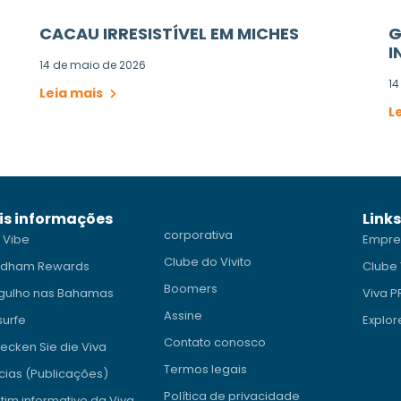
CACAU IRRESISTÍVEL EM MICHES
G
I
14 de maio de 2026
14
Leia mais
L
is informações
Link
corporativa
 Vibe
Empre
Clube do Vivito
dham Rewards
Clube 
Boomers
gulho nas Bahamas
Viva 
Assine
surfe
Explor
Contato conosco
ecken Sie die Viva
Termos legais
cias (Publicações)
Política de privacidade
tim informativo da Viva