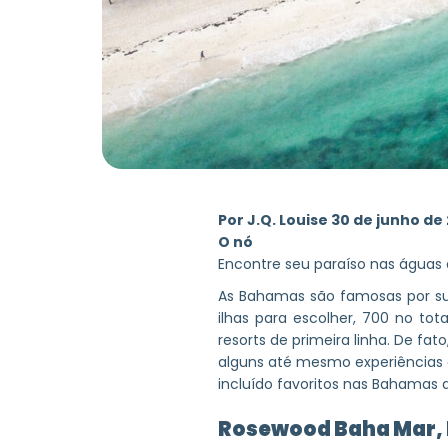
Por
J.Q. Louise
30 de junho de
O nó
Encontre seu paraíso nas águas a
As Bahamas são famosas por sua
ilhas para escolher, 700 no tot
resorts de primeira linha. De fa
alguns até mesmo experiências e
incluído favoritos nas Bahamas q
Rosewood Baha Mar,