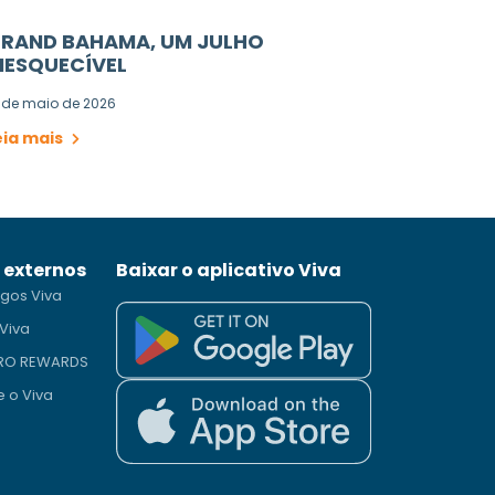
RAND BAHAMA, UM JULHO
NESQUECÍVEL
 de maio de 2026
eia mais
s externos
Baixar o aplicativo Viva
gos Viva
Viva
PRO REWARDS
e o Viva