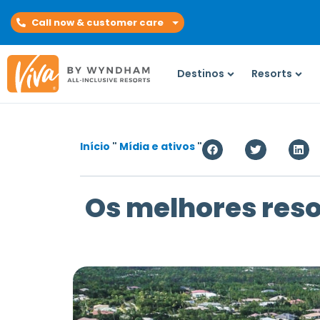
Call now & customer care
Destinos
Resorts
Início
"
Mídia e ativos
"
Os melhores reso