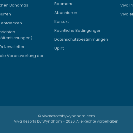
Boomers
chen Bahamas
Viva 
Abonnieren
surfen
Viva e
Kontakt
a entdecken
Rechtliche Bedingungen
hrichten
öffentlichungen)
Datenschutzbestimmungen
's Newsletter
Uplift
ale Verantwortung der
© vivaresortsbywyndham.com
Viva Resorts by Wyndham - 2026, Alle Rechte vorbehalten.