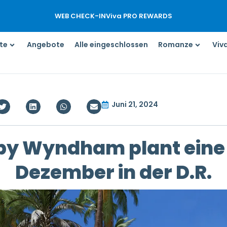
WEB CHECK-IN
Viva PRO REWARDS
te
Angebote
Alle eingeschlossen
Romanze
Viv
Juni 21, 2024
by Wyndham plant eine
Dezember in der D.R.