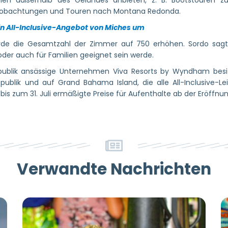
onen außerhalb des Geländes anbieten, z. B. Bootstouren 
lbeobachtungen und Touren nach Montana Redonda.
in All-Inclusive-Angebot von Miches um
rde die Gesamtzahl der Zimmer auf 750 erhöhen. Sordo sagte
oder auch für Familien geeignet sein werde.
publik ansässige Unternehmen Viva Resorts by Wyndham besitz
publik und auf Grand Bahama Island, die alle All-Inclusive-Le
s zum 31. Juli ermäßigte Preise für Aufenthalte ab der Eröffnu
Verwandte Nachrichten