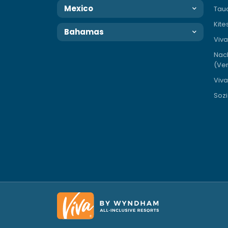
Mexico
Tau
Kite
Bahamas
Viv
Nac
(Ver
Viva
Sozi