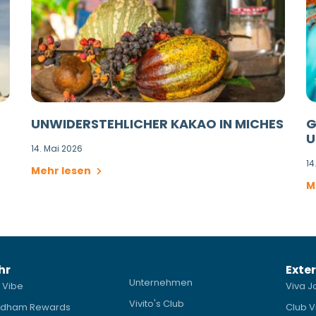
UNWIDERSTEHLICHER KAKAO IN MICHES
G
U
14. Mai 2026
14
Mehr lesen
M
hr
Exter
Unternehmen
 Vibe
Viva J
Vivito's Club
dham Rewards
Club V