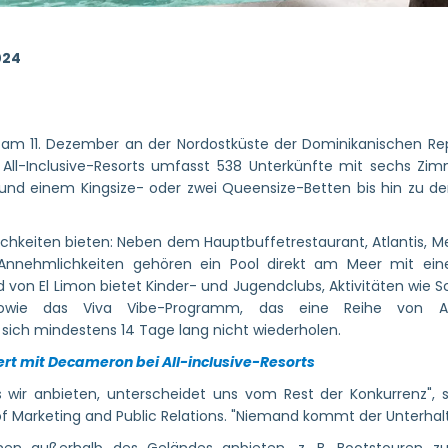
024
 am 11. Dezember an der Nordostküste der Dominikanischen Rep
 All-Inclusive-Resorts umfasst 538 Unterkünfte mit sechs Zi
 und einem Kingsize- oder zwei Queensize-Betten bis hin zu 
ichkeiten bieten: Neben dem Hauptbuffetrestaurant, Atlantis, Me
 Annehmlichkeiten gehören ein Pool direkt am Meer mit ei
von El Limon bietet Kinder- und Jugendclubs, Aktivitäten wie S
 sowie das Viva Vibe-Programm, das eine Reihe von Ak
 sich mindestens 14 Tage lang nicht wiederholen.
 mit Decameron bei All-inclusive-Resorts
 wir anbieten, unterscheidet uns vom Rest der Konkurrenz", sa
 Marketing and Public Relations. "Niemand kommt der Unterhalt