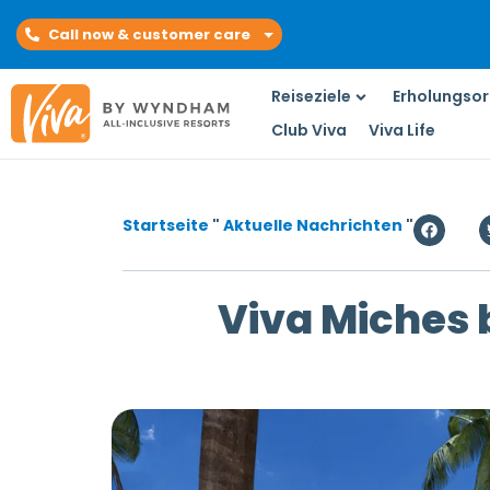
Call now & customer care
Reiseziele
Erholungsor
Club Viva
Viva Life
Startseite
"
Aktuelle Nachrichten
"
Viva Miches 