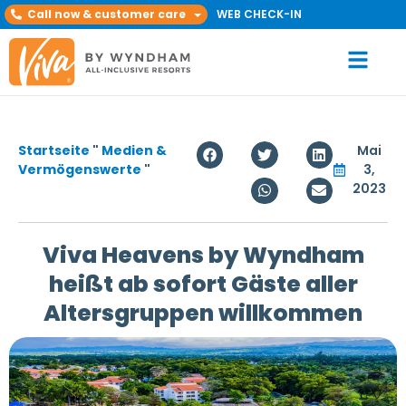
Call now & customer care
WEB CHECK-IN
Startseite
"
Medien &
Mai
Vermögenswerte
"
3,
2023
Viva Heavens by Wyndham
heißt ab sofort Gäste aller
Altersgruppen willkommen