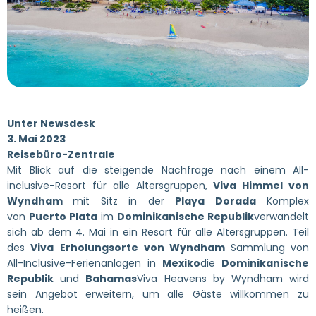
Unter
Newsdesk
3. Mai 2023
Reisebüro-Zentrale
Mit Blick auf die steigende Nachfrage nach einem All-
inclusive-Resort für alle Altersgruppen,
Viva
Himmel von
Wyndham
mit Sitz in der
Playa Dorada
Komplex
von
Puerto Plata
im
Dominikanische Republik
verwandelt
sich ab dem 4. Mai in ein Resort für alle Altersgruppen. Teil
des
Viva
Erholungsorte
von Wyndham
Sammlung von
All-Inclusive-Ferienanlagen in
Mexiko
die
Dominikanische
Republik
und
Bahamas
Viva Heavens by Wyndham wird
sein Angebot erweitern, um alle Gäste willkommen zu
heißen.