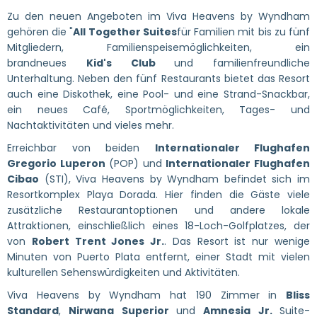
Zu den neuen Angeboten im Viva Heavens by Wyndham
gehören die "
All Together Suites
für Familien mit bis zu fünf
Mitgliedern, Familienspeisemöglichkeiten, ein
brandneues
Kid's Club
und familienfreundliche
Unterhaltung. Neben den fünf Restaurants bietet das Resort
auch eine Diskothek, eine Pool- und eine Strand-Snackbar,
ein neues Café, Sportmöglichkeiten, Tages- und
Nachtaktivitäten und vieles mehr.
Erreichbar von beiden
Internationaler Flughafen
Gregorio Luperon
(POP) und
Internationaler Flughafen
Cibao
(STI), Viva Heavens by Wyndham befindet sich im
Resortkomplex Playa Dorada. Hier finden die Gäste viele
zusätzliche Restaurantoptionen und andere lokale
Attraktionen, einschließlich eines 18-Loch-Golfplatzes, der
von
Robert Trent Jones Jr.
. Das Resort ist nur wenige
Minuten von Puerto Plata entfernt, einer Stadt mit vielen
kulturellen Sehenswürdigkeiten und Aktivitäten.
Viva Heavens by Wyndham hat 190 Zimmer in
Bliss
Standard
,
Nirwana Superior
und
Amnesia Jr.
Suite-