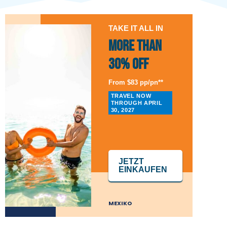
TAKE IT ALL IN
More than
30% Off
From $83 pp/pn**
TRAVEL NOW
THROUGH APRIL
30, 2027
JETZT
EINKAUFEN
MEXIKO