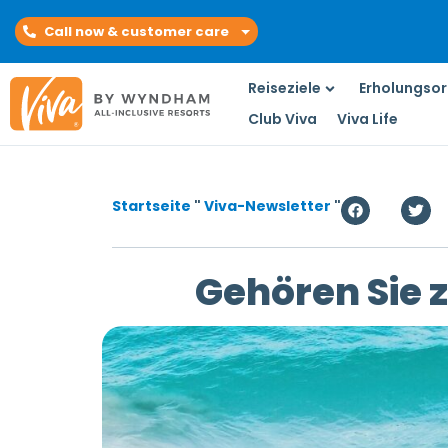
Call now & customer care
Reiseziele
Erholungsor
Club Viva
Viva Life
Startseite
"
Viva-Newsletter
"
Gehören Sie z