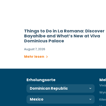
Things to Do in La Romana: Discover
Bayahibe and What’s New at Viva
Dominicus Palace
August 7, 2026
Mehr lesen
Erholungsorte
Me
Viva
Dominican Republic
Wyn
Mexico
Kite