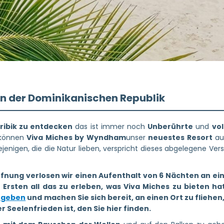
 in der Dominikanischen Republik
aribik zu entdecken
das ist immer noch
Unberührte
und
vol
u können
Viva Miches by Wyndham
unser
neuestes Resort
au
diejenigen, die die Natur lieben, verspricht dieses abgelegene Ve
ffnung verlosen wir einen Aufenthalt von 6 Nächten an ei
er Ersten all das zu erleben, was Viva Miches zu bieten h
ingeben
und machen Sie sich bereit, an einen Ort zu fliehen
er Seelenfrieden ist, den Sie hier finden.