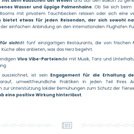
 mit dem Rauschen der Wellen
und auf den Balkon zu gehe
rbenes Wasser und üppige Palmenhaine
. Ob Sie sich beim
h Rooms mit privatem Tauchbecken relaxen oder sich eine 
s bietet etwas für jeden Reisenden, der sich sowohl n
 der einfachen Anbindung an den internationalen Flughafen Pun
für sich
Mit fünf einzigartigen Restaurants, die von frischen
r Küche alles anbieten, was das Herz begehrt.
bendigen
Viva Vibe-Parteien
die mit Musik, Tanz und Unterhal
ng.
 auszeichnet, ist sein
Engagement für die Erhaltung de
arauf, umweltfreundliche Praktiken in jeden Teil Ihres A
in zur Unterstützung lokaler Bemühungen zum Schutz der Tierwe
ub eine positive Wirkung hinterlässt
.