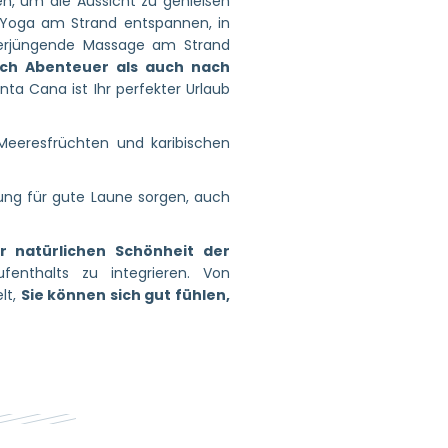
n, um die Aussicht zu genießen
 Yoga am Strand entspannen, in
verjüngende Massage am Strand
ach Abenteuer als auch nach
ta Cana ist Ihr perfekter Urlaub
 Meeresfrüchten und karibischen
tung für gute Laune sorgen, auch
r natürlichen Schönheit der
ufenthalts zu integrieren. Von
lt,
Sie können sich gut fühlen,