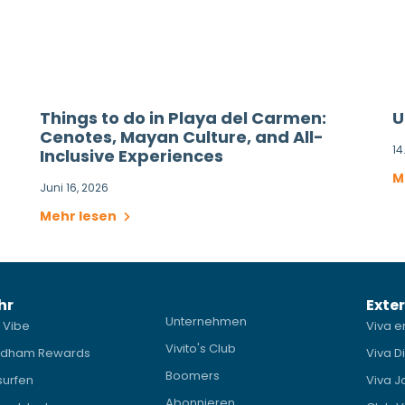
Things to do in Playa del Carmen:
U
Cenotes, Mayan Culture, and All-
14
Inclusive Experiences
M
Juni 16, 2026
Mehr lesen
hr
Exter
Unternehmen
 Vibe
Viva e
Vivito's Club
dham Rewards
Viva D
Boomers
surfen
Viva J
Abonnieren