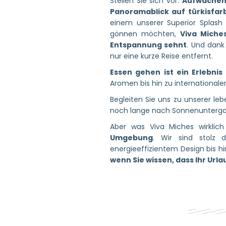
Stellen Sie sich vor:
Aufwachen
Panoramablick auf türkisfa
einem unserer Superior Splas
gönnen möchten,
Viva Miche
Entspannung sehnt
. Und dank
nur eine kurze Reise entfernt.
Essen gehen ist ein Erlebnis 
Aromen bis hin zu internationale
Begleiten Sie uns zu unserer le
noch lange nach Sonnenunterga
Aber was Viva Miches wirklich
Umgebung
. Wir sind stolz d
energieeffizientem Design bis h
wenn Sie wissen, dass Ihr Urla