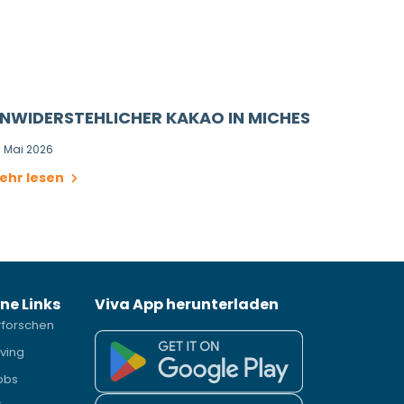
NWIDERSTEHLICHER KAKAO IN MICHES
. Mai 2026
ehr lesen
ne Links
Viva App herunterladen
rforschen
iving
obs