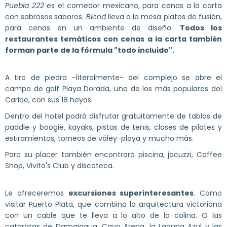
Puebla 222
es el comedor mexicano, para cenas a la carta
con sabrosos sabores.
Blend
lleva a la mesa platos de fusión,
para cenas en un ambiente de diseño.
Todos los
restaurantes temáticos con cenas a la carta también
forman parte de la fórmula "todo incluido".
A tiro de piedra -literalmente- del complejo se abre el
campo de golf Playa Dorada, uno de los más populares del
Caribe, con sus 18 hoyos.
Dentro del hotel podrá disfrutar gratuitamente de tablas de
paddle y boogie, kayaks, pistas de tenis, clases de pilates y
estiramientos, torneos de vóley-playa y mucho más.
Para su placer también encontrará piscina, jacuzzi, Coffee
Shop, Vivito's Club y discoteca.
Le ofreceremos
excursiones superinteresantes
. Como
visitar Puerto Plata, que combina la arquitectura victoriana
con un cable que te lleva a lo alto de la colina. O las
cataratas de Damajagua, Cayo Arena, la Laguna Azul y las