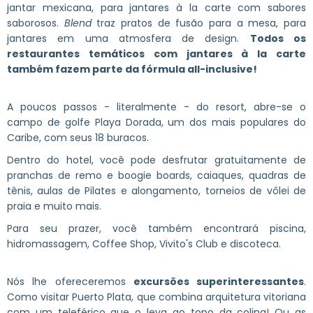
jantar mexicana, para jantares à la carte com sabores
saborosos.
Blend
traz pratos de fusão para a mesa, para
jantares em uma atmosfera de design.
Todos os
restaurantes temáticos com jantares à la carte
também fazem parte da fórmula all-inclusive!
A poucos passos - literalmente - do resort, abre-se o
campo de golfe Playa Dorada, um dos mais populares do
Caribe, com seus 18 buracos.
Dentro do hotel, você pode desfrutar gratuitamente de
pranchas de remo e boogie boards, caiaques, quadras de
tênis, aulas de Pilates e alongamento, torneios de vôlei de
praia e muito mais.
Para seu prazer, você também encontrará piscina,
hidromassagem, Coffee Shop, Vivito's Club e discoteca.
Nós lhe ofereceremos
excursões superinteressantes
.
Como visitar Puerto Plata, que combina arquitetura vitoriana
com um teleférico que o leva ao topo da colina! Ou as