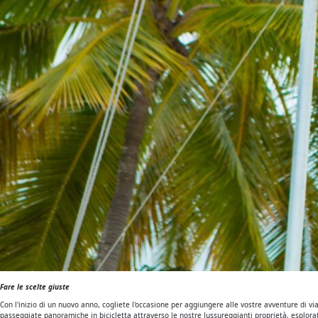
Fare le scelte giuste
Con l'inizio di un nuovo anno, cogliete l'occasione per aggiungere alle vostre avventure di v
passeggiate panoramiche in bicicletta attraverso le nostre lussureggianti proprietà, esplorate