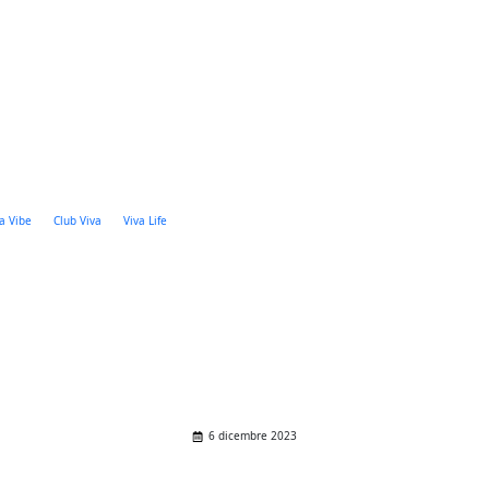
WEB CHECK-IN
Viva PRO REWARDS
a Vibe
Club Viva
Viva Life
6 dicembre 2023