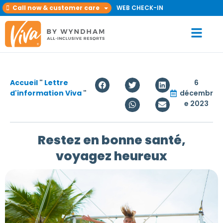
Call now & customer care
WEB CHECK-IN
Accueil
"
Lettre
6
d'information Viva
"
décembr
e 2023
Restez en bonne santé,
voyagez heureux