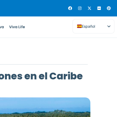
Español
iva
Viva Life
nes en el Caribe