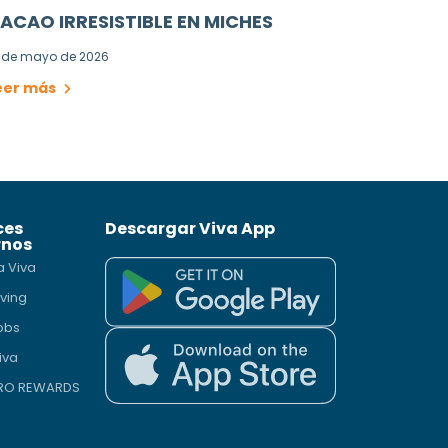
ACAO IRRESISTIBLE EN MICHES
 de mayo de 2026
eer más
ces
Descargar Viva App
rnos
a Viva
iving
obs
iva
PRO REWARDS