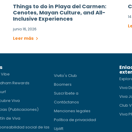
Things to do in Playa del Carmen:
C
Cenotes, Mayan Culture, and All-
14
Inclusive Experiences
L
junio 16, 2026
Leer más
s
Enla
exte
 Vibe
Vivito's Club
Explor
dham Rewards
Boomers
Viva D
surf
Suscríbete a
Viva J
cubre Viva
Contáctanos
Club V
cias (Publicaciones)
Menciones legales
Viva 
tín de Viva
Política de privacidad
onsabilidad social de las
Uplift