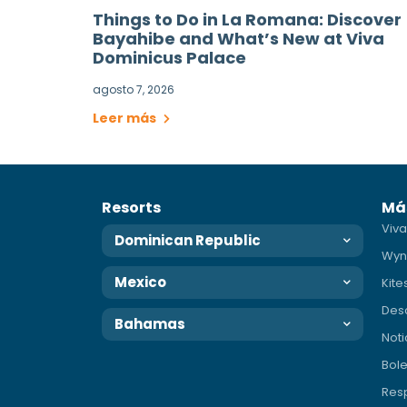
Things to Do in La Romana: Discover
Bayahibe and What’s New at Viva
Dominicus Palace
agosto 7, 2026
Leer más
Resorts
Má
Viva
Dominican Republic
Wyn
Mexico
Kite
Des
Bahamas
Noti
Bole
Resp