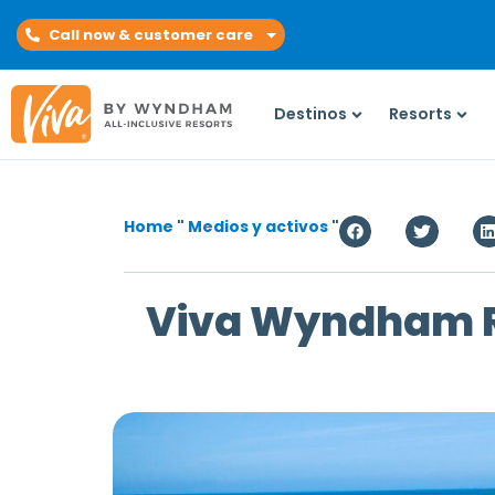
Call now & customer care
Destinos
Resorts
Home
"
Medios y activos
"
Viva Wyndham Re