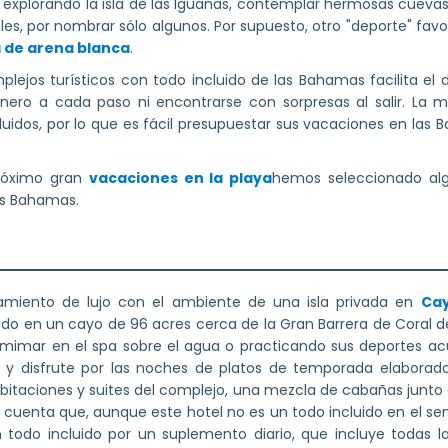
a explorando la isla de las Iguanas, contemplar hermosas cueva
es, por nombrar sólo algunos. Por supuesto, otro "deporte" fav
 de arena blanca
.
lejos turísticos con todo incluido de las Bahamas facilita el d
inero a cada paso ni encontrarse con sorpresas al salir. La 
cluidos, por lo que es fácil presupuestar sus vacaciones en las
próximo gran
vacaciones en la playa
hemos seleccionado alg
las Bahamas.
miento de lujo con el ambiente de una isla privada en
Ca
ado en un cayo de 96 acres cerca de la Gran Barrera de Coral d
 mimar en el spa sobre el agua o practicando sus deportes ac
 y disfrute por las noches de platos de temporada elaborado
habitaciones y suites del complejo, una mezcla de cabañas junt
n cuenta que, aunque este hotel no es un todo incluido en el sen
todo incluido por un suplemento diario, que incluye todas la