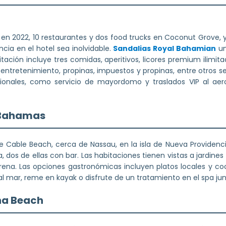
en 2022, 10 restaurantes y dos food trucks en Coconut Grove, y
cia en el hotel sea inolvidable.
Sandalias Royal Bahamian
un
bitación incluye tres comidas, aperitivos, licores premium ilimita
entretenimiento, propinas, impuestos y propinas, entre otros se
cionales, como servicio de mayordomo y traslados VIP al aer
 Bahamas
e Cable Beach, cerca de Nassau, en la isla de Nueva Providenc
ya, dos de ellas con bar. Las habitaciones tienen vistas a jardines
ena. Las opciones gastronómicas incluyen platos locales y coci
 mar, reme en kayak o disfrute de un tratamiento en el spa jun
na Beach