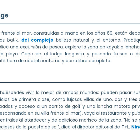
dge
as frente al mar, construidas a mano en los años 60, están deco
as batik.
del complejo
belleza natural y el entorno. Practi
ice una excursión de pesca, explore la zona en kayak o lanch
a playa. Cene en el lodge langosta y pescado fresco o dis
til, hora de cóctel nocturno y barra libre completa.
 huéspedes vivir lo mejor de ambos mundos: pueden pasar sus
icios de primera clase, como lujosas villas de uno, dos y tres 
adas y acceso a un carrito de golf y una lancha motora priva
escansando en su villa frente al mar), vaya al restaurante y pub
entrales al atardecer y de delicioso marisco de la zona. "No se pi
ciosas de la puesta de sol", dice el director editorial de T+L.
Nin