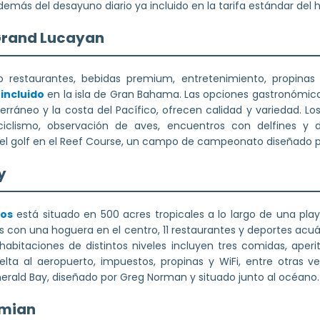
demás del desayuno diario ya incluido en la tarifa estándar del h
 Grand Lucayan
ro restaurantes, bebidas premium, entretenimiento, propina
incluido
en la isla de Gran Bahama. Las opciones gastronómica
ráneo y la costa del Pacífico, ofrecen calidad y variedad. L
iclismo, observación de aves, encuentros con delfines y d
 el golf en el Reef Course, un campo de campeonato diseñado po
y
tos
está situado en 500 acres tropicales a lo largo de una play
las con una hoguera en el centro, 11 restaurantes y deportes ac
habitaciones de distintos niveles incluyen tres comidas, aperit
lta al aeropuerto, impuestos, propinas y WiFi, entre otras ve
merald Bay, diseñado por Greg Norman y situado junto al océano.
amian