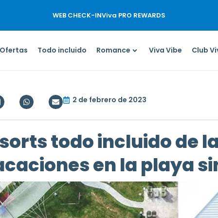
WEB CHECK-IN
Viva PRO REWARDS
Ofertas
Todo incluido
Romance
Viva Vibe
Club V
2 de febrero de 2023
esorts todo incluido de
caciones en la playa si