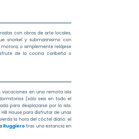
radas con obras de arte locales,
que snorkel y submarinismo con
a motora, o simplemente relájese
frute de la cocina caribeña o
 vacaciones en una remota isla
dormitorios (sólo seis en todo el
da para desplazarse por la isla.
 Hill House para disfrutar de unas
erda la hora del cóctel diario: el
a Ruggiero
tras una estancia en