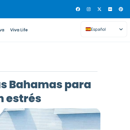
Español
iva
Viva Life
 las Bahamas para
n estrés