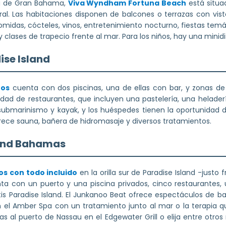
sla de Gran Bahama,
Viva Wyndham Fortuna Beach
está situa
ral. Las habitaciones disponen de balcones o terrazas con vista
comidas, cócteles, vinos, entretenimiento nocturno, fiestas tem
lases de trapecio frente al mar. Para los niños, hay una minidisc
ise Island
tos
cuenta con dos piscinas, una de ellas con bar, y zonas 
iedad de restaurantes, que incluyen una pastelería, una heladerí
, submarinismo y kayak, y los huéspedes tienen la oportunidad d
ofrece sauna, bañera de hidromasaje y diversos tratamientos.
land Bahamas
os con todo incluido
en la orilla sur de Paradise Island -justo 
nta con un puerto y una piscina privados, cinco restaurantes,
s Paradise Island. El Junkanoo Beat ofrece espectáculos de ba
n el Amber Spa con un tratamiento junto al mar o la terapia q
s al puerto de Nassau en el Edgewater Grill o elija entre otro